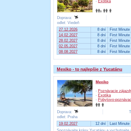
-
Exotika
Doprava:
odlet: Viedeň
27.12.2026
8 dní
First Minute
14.02.2027
8 dní
First Minute
28.02.2027
8 dní
First Minute
02.05.2027
8 dní
First Minute
08.08.2027
8 dní
First Minute
Mexiko - to najlepšie z Yucatánu
Mexiko
-
Poznávacie zájazd
-
Exotika
-
Pobytovo-poznávac
Doprava:
T
odlet: Praha
19.02.2027
12 dní
Last Minute
Spoznávajte krásy Yucatánu a vychutnajte 