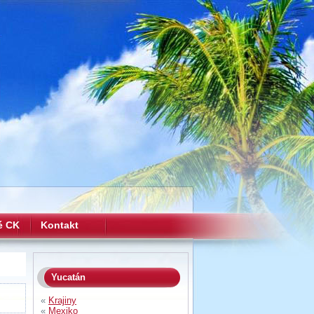
é CK
Kontakt
Yucatán
«
Krajiny
«
Mexiko