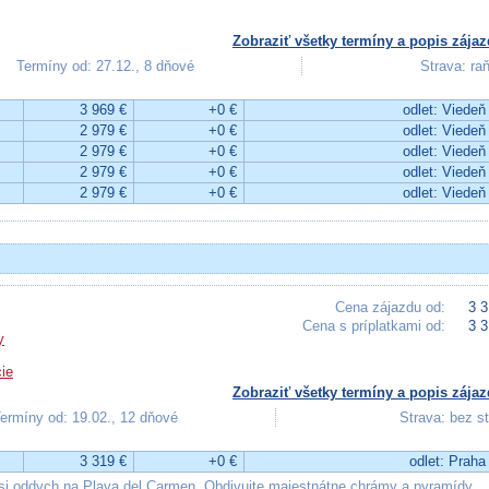
Zobraziť všetky termíny a popis zájaz
Termíny od: 27.12., 8 dňové
Strava: ra
3 969 €
+0 €
odlet: Viedeň
2 979 €
+0 €
odlet: Viedeň
2 979 €
+0 €
odlet: Viedeň
2 979 €
+0 €
odlet: Viedeň
2 979 €
+0 €
odlet: Viedeň
Cena zájazdu od:
3 3
Cena s príplatkami od:
3 3
y
ie
Zobraziť všetky termíny a popis zájaz
ermíny od: 19.02., 12 dňové
Strava: bez s
3 319 €
+0 €
odlet: Praha
si oddych na Playa del Carmen. Obdivujte majestnátne chrámy a pyramídy,