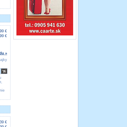
99 €
99 €
du »
ňajky
u
e,
nie
39 €
39 €