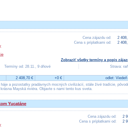
Cena zájazdu od:
2 408,
Cena s príplatkami od:
2 408,
y
ie
Zobraziť všetky termíny a popis zájaz
Termíny od: 28.11., 9 dňové
Strava: ra
2 408,70 €
+0 €
odlet: Viedeň
áje a pozostatky pradávnych mocných civilizácií, stále živé tradície, pôvod
 krásna Mayská riviéra. Objavte s nami tento kus sveta.
ckom Yucatáne
Cena zájazdu od:
2 9
Cena s príplatkami od:
2 9
y