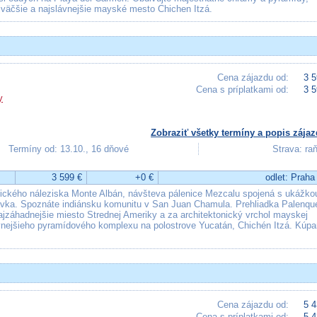
ajväčšie a najslávnejšie mayské mesto Chichen Itzá.
Cena zájazdu od:
3 5
Cena s príplatkami od:
3 5
y
Zobraziť všetky termíny a popis zájaz
Termíny od: 13.10., 16 dňové
Strava: ra
3 599 €
+0 €
odlet: Praha
gického náleziska Monte Albán, návšteva pálenice Mezcalu spojená s ukážko
návka. Spoznáte indiánsku komunitu v San Juan Chamula. Prehliadka Palenqu
ajzáhadnejšie miesto Strednej Ameriky a za architektonický vrchol mayskej
lávnejšieho pyramídového komplexu na polostrove Yucatán, Chichén Itzá. Kúpa
Cena zájazdu od:
5 4
Cena s príplatkami od:
5 4