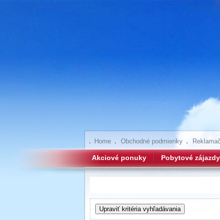
Home
Obchodné podmienky
Reklamač
Akciové ponuky
Pobytové zájazdy
Hľadanie zájazdov