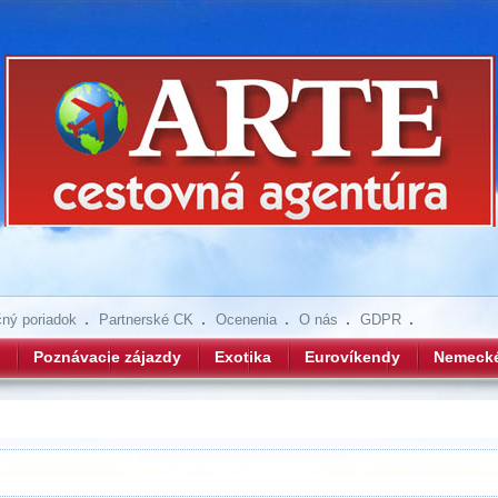
ný poriadok
Partnerské CK
Ocenenia
O nás
GDPR
Poznávacie zájazdy
Exotika
Eurovíkendy
Nemeck