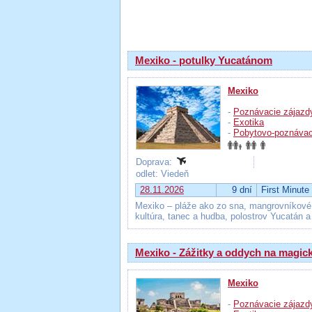
Výsledky hľadania
Mexiko - potulky Yucatánom
Mexiko
-
Poznávacie zájazd
-
Exotika
-
Pobytovo-poznávac
Doprava:
odlet: Viedeň
28.11.2026
9 dní
First Minute
Mexiko – pláže ako zo sna, mangrovníkové h
kultúra, tanec a hudba, polostrov Yucatán a
Mexiko - Zážitky a oddych na magi
Mexiko
-
Poznávacie zájazd