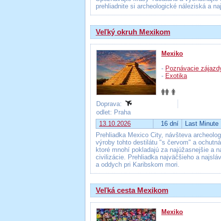
prehliadnite si archeologické náleziská a n
Veľký okruh Mexikom
Mexiko
-
Poznávacie zájazd
-
Exotika
Doprava:
odlet: Praha
13.10.2026
16 dní
Last Minute
Prehliadka Mexico City, návšteva archeolo
výroby tohto destilátu "s červom" a ochut
ktoré mnohí pokladajú za najúžasnejšie a n
civilizácie. Prehliadka najväčšieho a najs
a oddych pri Karibskom mori.
Veľká cesta Mexikom
Mexiko