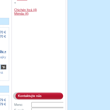
«
Chichén Itzá (4)
Mérida (4)
70 €
70 €
du »
ňajky
ná
Kontaktujte nás
79 €
79 €
Meno: