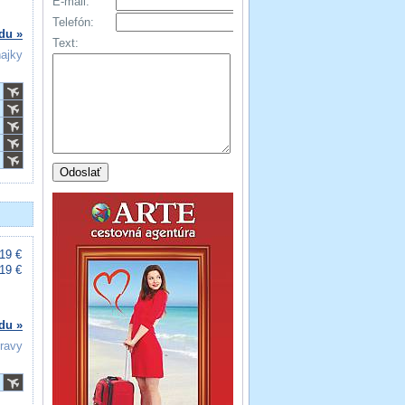
E-mail:
Telefón:
du »
Text:
ňajky
19 €
19 €
du »
travy