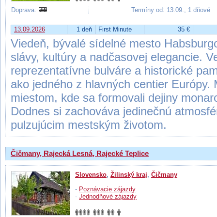
Doprava:
Termíny od: 13.09., 1 dňové
13.09.2026
1 deň
First Minute
35 €
Viedeň, bývalé sídelné mesto Habsburgo
slávy, kultúry a nadčasovej elegancie. V
reprezentatívne bulváre a historické pa
ako jedného z hlavných centier Európy. 
miestom, kde sa formovali dejiny monarch
Dodnes si zachováva jedinečnú atmosféru
pulzujúcim mestským životom.
Čičmany, Rajecká Lesná, Rajecké Teplice
Slovensko
,
Žilinský kraj
,
Čičmany
-
Poznávacie zájazdy
-
Jednodňové zájazdy