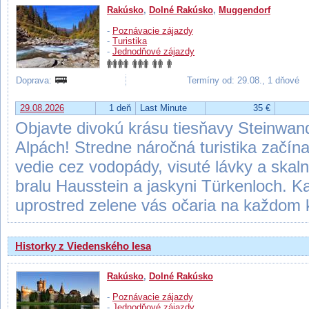
Rakúsko
,
Dolné Rakúsko
,
Muggendorf
-
Poznávacie zájazdy
-
Turistika
-
Jednodňové zájazdy
Doprava:
Termíny od: 29.08., 1 dňové
29.08.2026
1 deň
Last Minute
35 €
Objavte divokú krásu tiesňavy Steinwa
Alpách! Stredne náročná turistika začín
vedie cez vodopády, visuté lávky a ska
bralu Hausstein a jaskyni Türkenloch. 
uprostred zelene vás očaria na každom 
Historky z Viedenského lesa
Rakúsko
,
Dolné Rakúsko
-
Poznávacie zájazdy
-
Jednodňové zájazdy