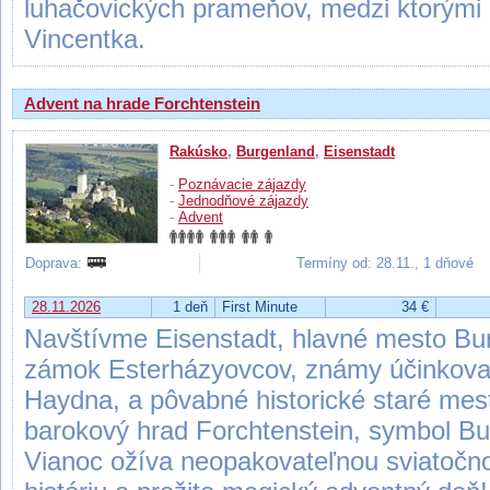
luhačovických prameňov, medzi ktorými 
Vincentka.
Advent na hrade Forchtenstein
Rakúsko
,
Burgenland
,
Eisenstadt
-
Poznávacie zájazdy
-
Jednodňové zájazdy
-
Advent
Doprava:
Termíny od: 28.11., 1 dňové
28.11.2026
1 deň
First Minute
34 €
Navštívme Eisenstadt, hlavné mesto Bur
zámok Esterházyovcov, známy účinkova
Haydna, a pôvabné historické staré me
barokový hrad Forchtenstein, symbol Bu
Vianoc ožíva neopakovateľnou sviatočn