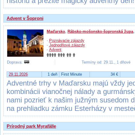
históriu a prežite magický adventný deň!
Advent v Šoproni
Maďarsko
,
Rábsko-mošonsko-šopronská župa
-
Poznávacie zájazdy
-
Jednodňové zájazdy
-
Advent
Doprava:
Termíny od: 29.11., 1 dňové
29.11.2026
1 deň
First Minute
34 €
Adventné trhy v Maďarsku majú vždy jedi
kombinácii vianočnej nálady a gurmánsk
nami pozrieť k našim južným susedom do
na prehliadku zámku Esterházy v meste
Prírodný park Myrafälle