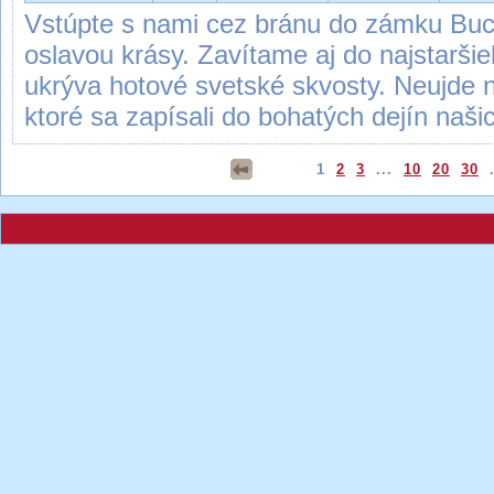
Vstúpte s nami cez bránu do zámku Buch
oslavou krásy. Zavítame aj do najstarši
ukrýva hotové svetské skvosty. Neujde 
ktoré sa zapísali do bohatých dejín naši
1
2
3
...
10
20
30
.