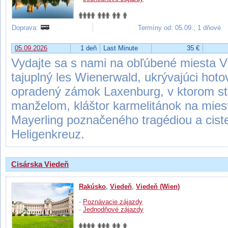
Doprava:
Termíny od: 05.09., 1 dňové
05.09.2026
1 deň
Last Minute
35 €
Vydajte sa s nami na obľúbené miesta V
tajuplný les Wienerwald, ukrývajúci hot
opradený zámok Laxenburg, v ktorom str
manželom, kláštor karmelitánok na mie
Mayerling poznačeného tragédiou a ciste
Heligenkreuz.
Cisárska Viedeň
Rakúsko
,
Viedeň
,
Viedeň (Wien)
-
Poznávacie zájazdy
-
Jednodňové zájazdy