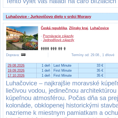
Tento výlet vás naladí na čaro blížiacich
Luhačovice - Jurkovičovo dielo v srdci Moravy
Česká republika
,
Zlínsky kraj
,
Luhačovice
-
Poznávacie zájazdy
-
Jednodňové zájazdy
Doprava:
Termíny od: 29.08., 1 dňové
29.08.2026
1 deň
Last Minute
33 €
19.09.2026
1 deň
First Minute
35 €
17.10.2026
1 deň
First Minute
35 €
Luhačovice – najkrajšie moravské kúpeľ
liečivou vodou, jedinečnou architektúro
kúpeľnou atmosférou. Počas dňa sa pre
kolonáde, obklopenej historickými stav
nazrieme k miestnym pamiatkam a ochu