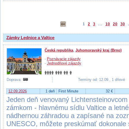
Výsledky hľadania
1
2
3
...
10
20
30
.
Zámky Lednice a Valtice
Česká republika
,
Juhomoravský kraj (Brno)
-
Poznávacie zájazdy
-
Jednodňové zájazdy
Doprava:
Termíny od: 12.09., 1 dňové
12.09.2026
1 deň
First Minute
32 €
Jeden deň venovaný Lichtensteinovcom
zámkom - hlavnému sídlu Valtice a letn
nádhernou záhradou a zapísané na zoz
UNESCO, môžete preskúmať dokonale s