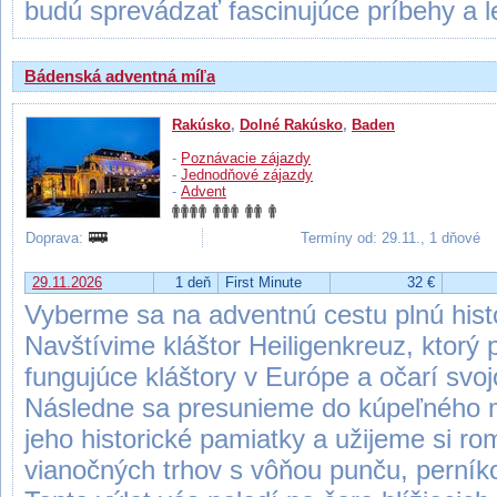
budú sprevádzať fascinujúce príbehy a l
Bádenská adventná míľa
Rakúsko
,
Dolné Rakúsko
,
Baden
-
Poznávacie zájazdy
-
Jednodňové zájazdy
-
Advent
Doprava:
Termíny od: 29.11., 1 dňové
29.11.2026
1 deň
First Minute
32 €
Vyberme sa na adventnú cestu plnú histó
Navštívime kláštor Heiligenkreuz, ktorý p
fungujúce kláštory v Európe a očarí svoj
Následne sa presunieme do kúpeľného
jeho historické pamiatky a užijeme si r
vianočných trhov s vôňou punču, perníko