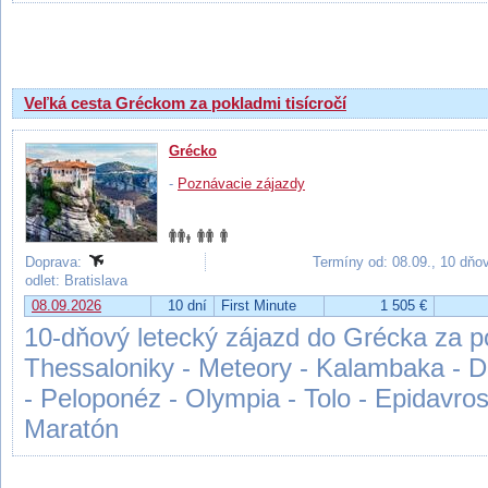
Výsledky hľadania
Veľká cesta Gréckom za pokladmi tisícročí
Grécko
-
Poznávacie zájazdy
Doprava:
Termíny od: 08.09., 10 dňo
odlet: Bratislava
08.09.2026
10 dní
First Minute
1 505 €
10-dňový letecký zájazd do Grécka za po
Thessaloniky - Meteory - Kalambaka - Del
- Peloponéz - Olympia - Tolo - Epidavros 
Maratón