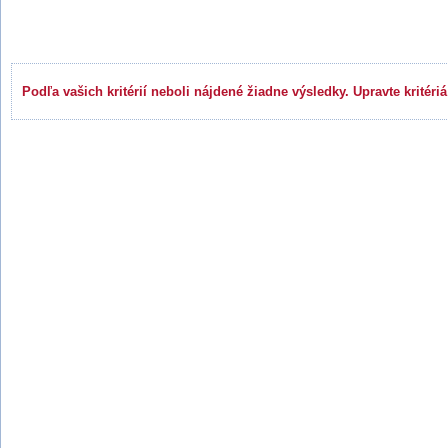
Výsledky hľadania
Podľa vašich kritérií neboli nájdené žiadne výsledky. Upravte kritéri