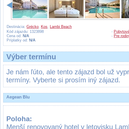
Destinácia:
Grécko
,
Kos
,
Lambi Beach
Kód zájazdu: 1323898
-
Pobytové
Cena od:
N/A
-
Pre rodi
Príplatky od:
N/A
Výber termínu
Je nám ľúto, ale tento zájazd bol už vy
termíny. Vyberte si prosím iný zájazd.
Aegean Blu
Poloha:
Menší renovovaný hotel v letovisku Lamb