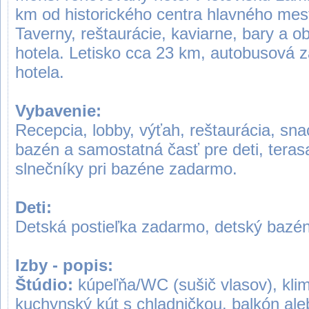
km od historického centra hlavného mes
Taverny, reštaurácie, kaviarne, bary a o
hotela. Letisko cca 23 km, autobusová 
hotela.
Vybavenie:
Recepcia, lobby, výťah, reštaurácia, sn
bazén a samostatná časť pre deti, terasa
slnečníky pri bazéne zadarmo.
Deti:
Detská postieľka zadarmo, detský bazén
Izby - popis:
Štúdio:
kúpeľňa/WC (sušič vlasov), klima
kuchynský kút s chladničkou, balkón ale