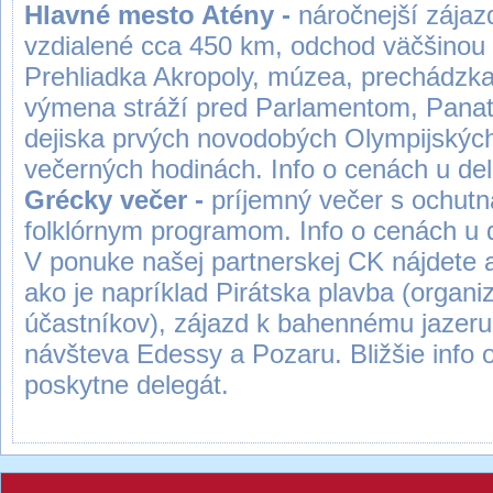
Hlavné mesto Atény -
náročnejší zájaz
vzdialené cca 450 km, odchod väčšinou
Prehliadka Akropoly, múzea, prechádzka
výmena stráží pred Parlamentom, Panat
dejiska prvých novodobých Olympijských 
večerných hodinách. Info o cenách u
Grécky večer -
príjemný večer s ochutn
folklórnym programom. Info o cenách u 
V ponuke našej partnerskej CK nájdete a
ako je napríklad Pirátska plavba (organi
účastníkov), zájazd k bahennému jazeru A
návšteva Edessy a Pozaru. Bližšie inf
poskytne delegát.