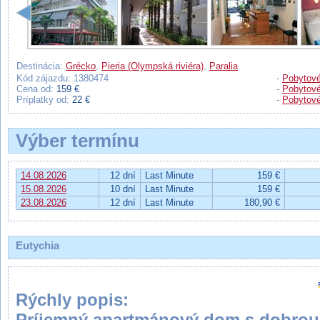
Destinácia:
Grécko
,
Pieria (Olympská riviéra)
,
Paralia
Kód zájazdu: 1380474
-
Pobytové
Cena od:
159 €
-
Pobytové
Príplatky od:
22 €
-
Pobytové
Výber termínu
14.08.2026
12 dní
Last Minute
159 €
15.08.2026
10 dní
Last Minute
159 €
23.08.2026
12 dní
Last Minute
180,90 €
Eutychia
Rýchly popis:
Príjemný apartmánový dom s dobrou