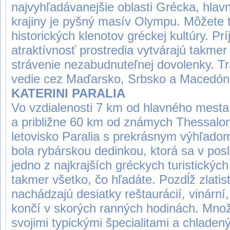
najvyhľadávanejšie oblasti Grécka, hlav
krajiny je pyšný masív Olympu. Môžete 
historických klenotov gréckej kultúry. P
atraktívnosť prostredia vytvárajú takmer
strávenie nezabudnuteľnej dovolenky. T
vedie cez Maďarsko, Srbsko a Macedón
KATERINI PARALIA
Vo vzdialenosti 7 km od hlavného mesta 
a približne 60 km od známych Thessalo
letovisko Paralia s prekrásnym výhľado
bola rybárskou dedinkou, ktorá sa v po
jedno z najkrajších gréckych turistických
takmer všetko, čo hľadáte. Pozdĺž zlatis
nachádzajú desiatky reštaurácií, vinární,
končí v skorých ranných hodinách. Množ
svojimi typickými špecialitami a chlade