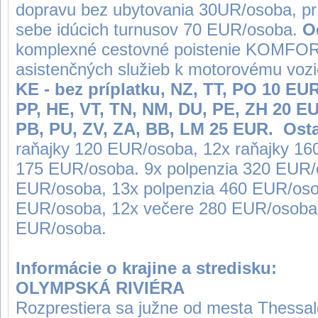
dopravu bez ubytovania 30UR/osoba, prí
sebe idúcich turnusov 70 EUR/osoba.
O
komplexné cestovné poistenie KOMFORT
asistenčných služieb k motorovému vozi
KE -
bez príplatku
, NZ, TT, PO
10 EU
PP, HE, VT, TN, NM, DU, PE, ZH
20 E
PB, PU, ZV, ZA, BB, LM
25 EUR
.
Osta
raňajky 120 EUR/osoba, 12x raňajky 16
175 EUR/osoba. 9x polpenzia 320 EUR/
EUR/osoba, 13x polpenzia 460 EUR/oso
EUR/osoba, 12x večere 280 EUR/osoba,
EUR/osoba.
Informácie o krajine a stredisku:
OLYMPSKÁ RIVIÉRA
Rozprestiera sa južne od mesta Thessalo