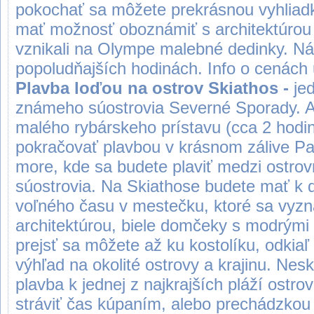
pokochať sa môžete prekrásnou vyhliad
mať možnosť oboznámiť s architektúrou 
vznikali na Olympe malebné dedinky. Náv
popoludňajších hodinách. Info o cen
Plavba loďou na ostrov Skiathos -
je
známeho súostrovia Severné Sporady. 
malého rybárskeho prístavu (cca 2 hodin
pokračovať plavbou v krásnom zálive Pa
more, kde sa budete plaviť medzi ostrov
súostrovia. Na Skiathose budete mať k d
voľného času v mestečku, ktoré sa vyzn
architektúrou, biele domčeky s modrými 
prejsť sa môžete až ku kostolíku, odki
výhľad na okolité ostrovy a krajinu. Nes
plavba k jednej z najkrajších pláží ostr
stráviť čas kúpaním, alebo prechádzkou 