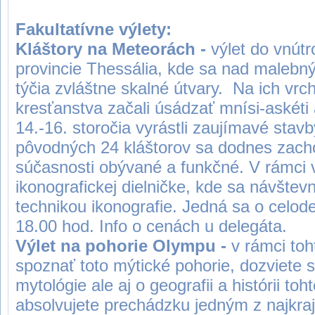
Fakultatívne výlety:
Kláštory na Meteorách -
výlet do vnút
provincie Thessália, kde sa nad male
týčia zvláštne skalné útvary. Na ich vr
kresťanstva začali úsádzať mnísi-askéti
14.-16. storočia vyrástli zaujímavé stavb
pôvodných 24 kláštorov sa dodnes zachova
súčasnosti obývané a funkčné. V rámci v
ikonografickej dielničke, kde sa návštev
technikou ikonografie. Jedná sa o celode
18.00 hod. Info o cenách u delegát
Výlet na pohorie Olympu -
v rámci toh
spoznať toto mýtické pohorie, dozviete s
mytológie ale aj o geografii a histórii to
absolvujete prechádzku jedným z najkra