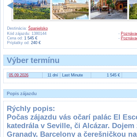
Destinácia:
Španielsko
Kód zájazdu: 1380144
-
Poznávac
Cena od:
1 545 €
-
Poznávac
Príplatky od:
240 €
Výber termínu
05.09.2026
11 dní
Last Minute
1 545 €
Popis zájazdu
Rýchly popis:
Počas zájazdu vás očarí palác El Esco
katedrála v Seville, či Alcázar. Doje
Granady, Barcelony a čerešničkou na