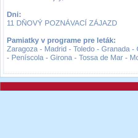
Dni:
11 DŇOVÝ POZNÁVACÍ ZÁJAZD
Pamiatky v programe pre leták:
Zaragoza - Madrid - Toledo - Granada - C
- Peníscola - Girona - Tossa de Mar - M