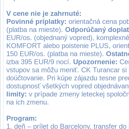
V cene nie je zahrnuté:
Povinné príplatky:
orientačná cena pob
(platba na mieste).
Odporúčaný dopla
EUR/os. (objednaný vopred), komplexné
KOMFORT alebo poistenie PLUS, orient
150 EUR/os. (platba na mieste).
Ostatn
izba 395 EUR/9 nocí.
Upozornenie:
Ce
vstupov sa môžu meniť. CK Turancar si 
doúčtovanie. Pri kúpe zájazdu tesne p
dostupnosť všetkých vopred objednáva
limity:
v prípade zmeny leteckej spoločn
na ich zmenu.
Program:
1. deň – prílet do Barcelony, transfer do 