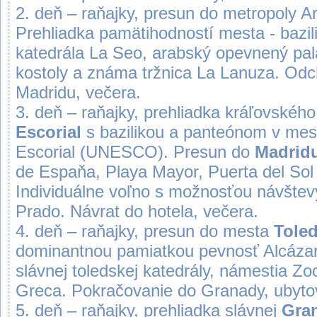
2. deň – raňajky, presun do metropoly 
Prehliadka pamätihodností mesta - bazili
katedrála La Seo, arabský opevnený palá
kostoly a známa tržnica La Lanuza. Odc
Madridu, večera.
3. deň – raňajky, prehliadka kráľovského
Escorial
s bazilikou a panteónom v me
Escorial (UNESCO). Presun do
Madrid
de Espaňa, Playa Mayor, Puerta del Sol 
Individuálne voľno s možnosťou návštev
Prado. Návrat do hotela, večera.
4. deň – raňajky, presun do mesta
Tole
dominantnou pamiatkou pevnosť Alcázar.
slávnej toledskej katedrály, námestia Z
Greca. Pokračovanie do Granady, ubytov
5. deň – raňajky, prehliadka slávnej
Gra