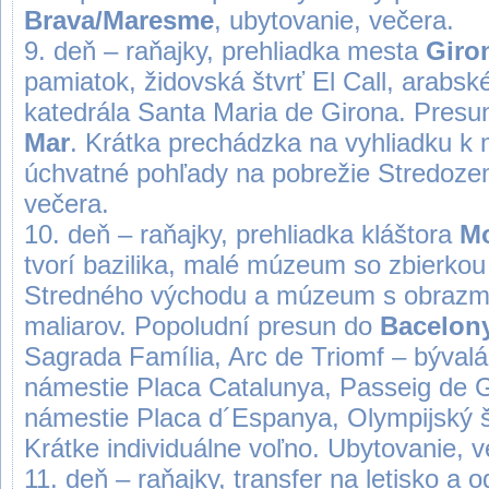
Brava/Maresme
, ubytovanie, večera.
9. deň – raňajky, prehliadka mesta
Giro
pamiatok, židovská štvrť El Call, arabské
katedrála Santa Maria de Girona. Pres
Mar
. Krátka prechádzka na vyhliadku k 
úchvatné pohľady na pobrežie Stredoz
večera.
10. deň – raňajky, prehliadka kláštora
Mo
tvorí bazilika, malé múzeum so zbierkou
Stredného východu a múzeum s obrazmi
maliarov. Popoludní presun do
Bacelon
Sagrada Família, Arc de Triomf – býval
námestie Placa Catalunya, Passeig de 
námestie Placa d´Espanya, Olympijský š
Krátke individuálne voľno. Ubytovanie, v
11. deň – raňajky, transfer na letisko a o