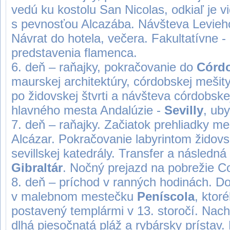
vedú ku kostolu San Nicolas, odkiaľ je 
s pevnosťou Alcazába. Návšteva Levieho
Návrat do hotela, večera. Fakultatívne 
predstavenia flamenca.
6. deň – raňajky, pokračovanie do
Córd
maurskej architektúry, córdobskej mešit
po židovskej štvrti a návšteva córdobsk
hlavného mesta Andalúzie -
Sevilly
, ub
7. deň – raňajky. Začiatok prehliadky m
Alcázar. Pokračovanie labyrintom židovs
sevillskej katedrály. Transfer a následná 
Gibraltár
. Nočný prejazd na pobrežie C
8. deň – príchod v ranných hodinách. Do
v malebnom mestečku
Peníscola
, ktor
postavený templármi v 13. storočí. Nac
dlhá piesočnatá pláž a rybársky prístav.