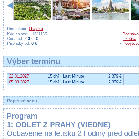
Destinácia:
Thajsko
Kód zájazdu: 1381135
-
Poznávac
Cena od:
2 379 €
-
Exotika
Príplatky od:
0 €
-
Pobytovo
Výber termínu
22.01.2027
15 dní
Last Minute
2 379 €
05.03.2027
15 dní
Last Minute
2 379 €
Popis zájazdu
Program
1: ODLET Z PRAHY (VIEDNE)
Odbavenie na letisku 2 hodiny pred odle