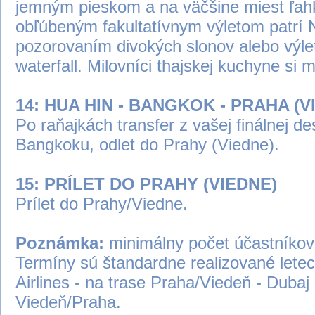
jemným pieskom a na väčšine miest ľahk
obľúbeným fakultatívnym výletom patrí 
pozorovaním divokých slonov alebo výl
waterfall. Milovníci thajskej kuchyne si
14: HUA HIN - BANGKOK - PRAHA (V
Po raňajkách transfer z vašej finálnej de
Bangkoku, odlet do Prahy (Viedne).
15: PRÍLET DO PRAHY (VIEDNE)
Prílet do Prahy/Viedne.
Poznámka:
minimálny počet účastníkov
Termíny sú štandardne realizované lete
Airlines - na trase Praha/Viedeň - Dubaj
Viedeň/Praha.