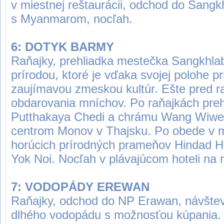
v miestnej reštaurácii, odchod do Sangkh
s Myanmarom, nocľah.
6: DOTYK BARMY
Raňajky, prehliadka mestečka Sangkhla
prírodou, ktoré je vďaka svojej polohe p
zaujímavou zmeskou kultúr. Ešte pred 
obdarovania mníchov. Po raňajkách prehl
Putthakaya Chedi a chrámu Wang Wiwe
centrom Monov v Thajsku. Po obede v mi
horúcich prírodných prameňov Hindad H
Yok Noi. Nocľah v plávajúcom hoteli na 
7: VODOPÁDY EREWAN
Raňajky, odchod do NP Erawan, návšt
dlhého vodopádu s možnosťou kúpania. 