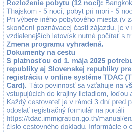
Rozloženie pobytu (12 nocí):
Bangkok 
Thajskom - 5 nocí, pobyt pri mori - 5 noc
Pri výbere iného pobytového miesta (v 
skončení poznávacej časti zájazdu, je v
vzdialenejších letovísk nutné počítať s t
Zmena programu vyhradená.
Dokumenty na cestu
S platnosťou od 1. mája 2025 potreb
republiky aj Slovenskej republiky pr
registráciu v online systéme TDAC (Th
Card).
Táto povinnosť sa vzťahuje na v
vstupujúcich do krajiny lietadlom, loďo
Každý cestovateľ je v rámci 3 dní pred p
odoslať registračný formulár na portáli
https://tdac.immigration.go.th/manual/en
číslo cestovného dokladu, informácie o 