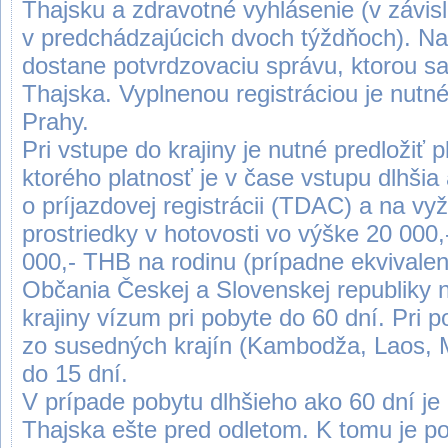
Thajsku a zdravotné vyhlásenie (v závislos
v predchádzajúcich dvoch týždňoch). N
dostane potvrdzovaciu správu, ktorou sa
Thajska. Vyplnenou registráciou je nutné
Prahy.
Pri vstupe do krajiny je nutné predložiť 
ktorého platnosť je v čase vstupu dlhšia
o príjazdovej registrácii (TDAC) a na vy
prostriedky v hotovosti vo výške 20 000
000,- THB na rodinu (prípadne ekvivalen
Občania Českej a Slovenskej republiky 
krajiny vízum pri pobyte do 60 dní. Pr
zo susedných krajín (Kambodža, Laos, 
do 15 dní.
V prípade pobytu dlhšieho ako 60 dní je
Thajska ešte pred odletom. K tomu je po