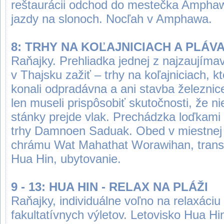
reštaurácii odchod do mestečka Amphaw
jazdy na slonoch. Nocľah v Amphawa.
8: TRHY NA KOĽAJNICIACH A PLÁV
Raňajky. Prehliadka jednej z najzaujímav
v Thajsku zažiť – trhy na koľajniciach, 
konali odpradávna a ani stavba železnic
len museli prispôsobiť skutočnosti, že n
stánky prejde vlak. Prechádzka loďkami
trhy Damnoen Saduak. Obed v miestnej r
chrámu Wat Mahathat Worawihan, transf
Hua Hin, ubytovanie.
9 - 13: HUA HIN - RELAX NA PLÁŽI
Raňajky, individuálne voľno na relaxáci
fakultatívnych výletov. Letovisko Hua H