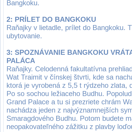
Bangkoku.
2: PRÍLET DO BANGKOKU
Raňajky v lietadle, prílet do Bangkoku. T
ubytovanie.
3: SPOZNÁVANIE BANGKOKU VRÁ
PALÁCA
Raňajky. Celodenná fakultatívna prehlia
Wat Traimit v čínskej štvrti, kde sa na
ktorá je vyrobená z 5,5 t rýdzeho zlata
Po so sochou ležiaceho Budhu. Popoludní
Grand Palace a tu si prezriete chrám W
nachádza jeden z najvýznamnejších sym
Smaragdového Budhu. Potom budete m
neopakovateľného zážitku z plavby loďo