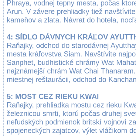
Phraya, vodnej tepny mesta, počas ktore
Arun. V závere prehliadky tiež navštívi
kameňov a zlata. Návrat do hotela, nocľ
4: SÍDLO DÁVNYCH KRÁĽOV AYUTT
Raňajky, odchod do starodávnej Ayuttha
mesta kráľovstva Siam. Navštívite najpo
Sanphet, budhistické chrámy Wat Mahat
najznámejší chrám Wat Chai Thanaram.
miestnej reštaurácii, odchod do Kanchan
5: MOST CEZ RIEKU KWAI
Raňajky, prehliadka mostu cez rieku Kw
železnicou smrti, ktorú počas druhej svet
neľudských podmienok britskí vojnoví zaj
spojeneckých zajatcov, výlet vláčikom 