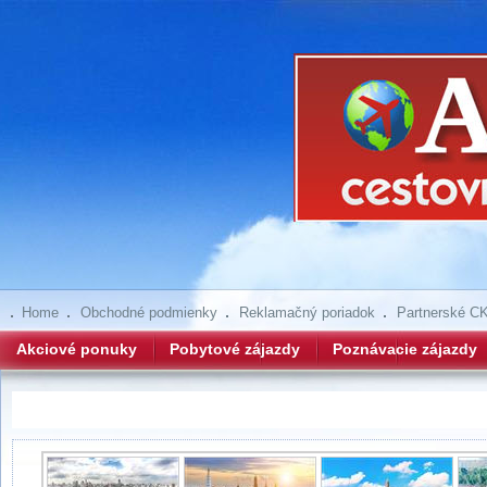
Home
Obchodné podmienky
Reklamačný poriadok
Partnerské C
Akciové ponuky
Pobytové zájazdy
Poznávacie zájazdy
Thajskom k hraniciam Myanmaru s odpočinkom pri mori