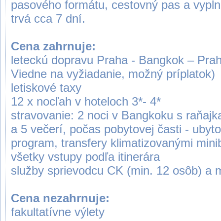
pasového formátu, cestovný pas a vypln
trvá cca 7 dní.
Cena zahrnuje:
leteckú dopravu Praha - Bangkok – Prah
Viedne na vyžiadanie, možný príplatok)
letiskové taxy
12 x nocľah v hoteloch 3*- 4*
stravovanie: 2 noci v Bangkoku s raňaj
a 5 večerí, počas pobytovej časti - ubyt
program, transfery klimatizovanými min
všetky vstupy podľa itinerára
služby sprievodcu CK (min. 12 osôb) a 
Cena nezahrnuje:
fakultatívne výlety