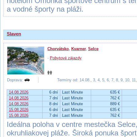
hotelom Omorika športové centrum s teni
a vodné športy na pláži.
Slaven
Chorvátsko
,
Kvarner
,
Selce
-
Pobytové zájazdy
Doprava:
Termíny od: 14.08., 3, 4, 5, 6, 7, 8, 9, 10, 1
14.08.2026
6 dní
Last Minute
635 €
14.08.2026
7 dní
Last Minute
762 €
14.08.2026
8 dní
Last Minute
889 €
15.08.2026
6 dní
Last Minute
635 €
15.08.2026
7 dní
Last Minute
762 €
Ideálna poloha v centre mestečka Selce,
okruhliakovej pláže. Široká ponuka šport