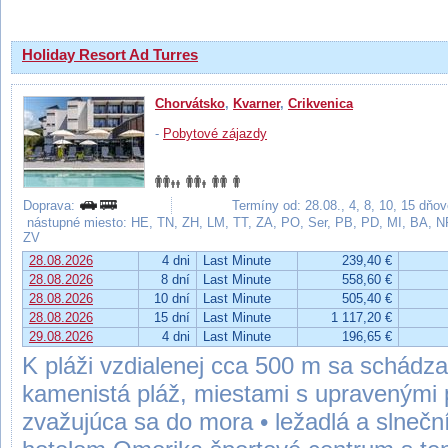
Holiday Resort Ad Turres
Chorvátsko
,
Kvarner
,
Crikvenica
-
Pobytové zájazdy
Doprava:
Termíny od: 28.08., 4, 8, 10, 15 dňo
nástupné miesto: HE, TN, ZH, LM, TT, ZA, PO, Ser, PB, PD, MI, BA, 
ZV
28.08.2026
4 dni
Last Minute
239,40 €
28.08.2026
8 dní
Last Minute
558,60 €
28.08.2026
10 dní
Last Minute
505,40 €
28.08.2026
15 dní
Last Minute
1 117,20 €
29.08.2026
4 dni
Last Minute
196,65 €
K pláži vzdialenej cca 500 m sa schádza 
kamenistá pláž, miestami s upravenými 
zvažujúca sa do mora • ležadlá a slnečn