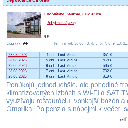
Depandance Omorika
Chorvátsko
,
Kvarner
,
Crikvenica
-
Pobytové zájazdy
Doprava:
Termíny od: 28.08., 3, 4, 5, 6, 7, 8, 9, 10, 1
28.08.2026
4 dni
Last Minute
351 €
28.08.2026
5 dní
Last Minute
468 €
28.08.2026
6 dní
Last Minute
585 €
28.08.2026
7 dní
Last Minute
702 €
28.08.2026
8 dní
Last Minute
819 €
Ponúkajú jednoduchšie, ale pohodlné tro
klimatizovaných izbách s Wi-Fi a SAT T
využívajú reštauráciu, vonkajší bazén a 
Omorika. Polpenzia s nápojmi k večeri 