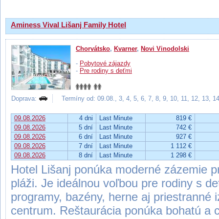
Aminess Vival Lišanj Family Hotel
Chorvátsko
,
Kvarner
,
Novi Vinodolski
-
Pobytové zájazdy
-
Pre rodiny s deťmi
Doprava:
Termíny od: 09.08., 3, 4, 5, 6, 7, 8, 9, 10, 11, 12, 13, 
09.08.2026
4 dni
Last Minute
819 €
09.08.2026
5 dní
Last Minute
742 €
09.08.2026
6 dní
Last Minute
927 €
09.08.2026
7 dní
Last Minute
1 112 €
09.08.2026
8 dní
Last Minute
1 298 €
Hotel Lišanj ponúka moderné zázemie pr
pláži. Je ideálnou voľbou pre rodiny s d
programy, bazény, herne aj priestranné 
centrum. Reštaurácia ponúka bohatú a c