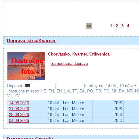
Výsledky hľadania
1
2
3
4
Doprava Istria/Kvarner
Chorvátsko
,
Kvarner
,
Crikvenica
-
Samostatná doprava
Doprava:
Termíny od: 14.08., 10 dňové
nástupné miesto: HE, TN, ZH, LM, TT, ZA, PO, PB, PD, MI, BA, NR, N
VT, ZV
14.08.2026
10 dní
Last Minute
70 €
21.08.2026
10 dní
Last Minute
70 €
28.08.2026
10 dní
Last Minute
70 €
04.09.2026
10 dní
Last Minute
70 €