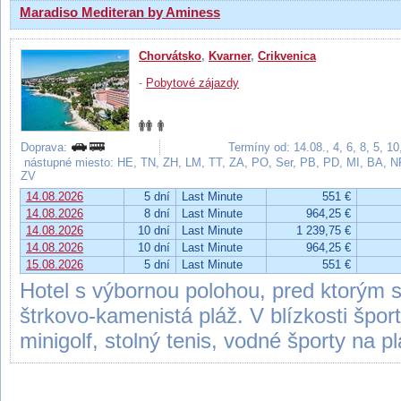
Maradiso Mediteran by Aminess
Chorvátsko
,
Kvarner
,
Crikvenica
-
Pobytové zájazdy
Doprava:
Termíny od: 14.08., 4, 6, 8, 5, 1
nástupné miesto: HE, TN, ZH, LM, TT, ZA, PO, Ser, PB, PD, MI, BA, 
ZV
14.08.2026
5 dní
Last Minute
551 €
14.08.2026
8 dní
Last Minute
964,25 €
14.08.2026
10 dní
Last Minute
1 239,75 €
14.08.2026
10 dní
Last Minute
964,25 €
15.08.2026
5 dní
Last Minute
551 €
Hotel s výbornou polohou, pred ktorým s
štrkovo-kamenistá pláž. V blízkosti špor
minigolf, stolný tenis, vodné športy na pl