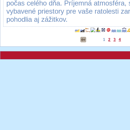
počas celého dňa. Príjemná atmosféra, 
vybavené priestory pre vaše ratolesti za
pohodlia aj zážitkov.
1
2
3
4