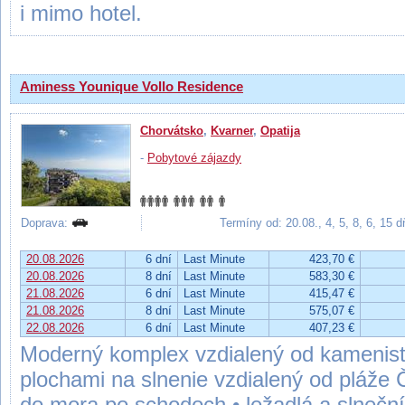
i mimo hotel.
Aminess Younique Vollo Residence
Chorvátsko
,
Kvarner
,
Opatija
-
Pobytové zájazdy
Doprava:
Termíny od: 20.08., 4, 5, 8, 6, 15 
20.08.2026
6 dní
Last Minute
423,70 €
20.08.2026
8 dní
Last Minute
583,30 €
21.08.2026
6 dní
Last Minute
415,47 €
21.08.2026
8 dní
Last Minute
575,07 €
22.08.2026
6 dní
Last Minute
407,23 €
Moderný komplex vzdialený od kamenist
plochami na slnenie vzdialený od pláže 
do mora po schodoch • ležadlá a slneční