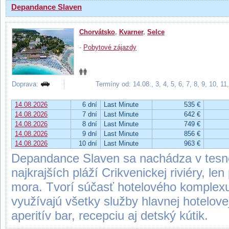
Depandance Slaven
Chorvátsko
,
Kvarner
,
Selce
-
Pobytové zájazdy
Doprava:
Termíny od: 14.08., 3, 4, 5, 6, 7, 8, 9, 10, 1
14.08.2026
6 dní
Last Minute
535 €
14.08.2026
7 dní
Last Minute
642 €
14.08.2026
8 dní
Last Minute
749 €
14.08.2026
9 dní
Last Minute
856 €
14.08.2026
10 dní
Last Minute
963 €
Depandance Slaven sa nachádza v tesnej
najkrajších pláží Crikvenickej riviéry, le
mora. Tvorí súčasť hotelového komplex
využívajú všetky služby hlavnej hotelove
aperitív bar, recepciu aj detský kútik.