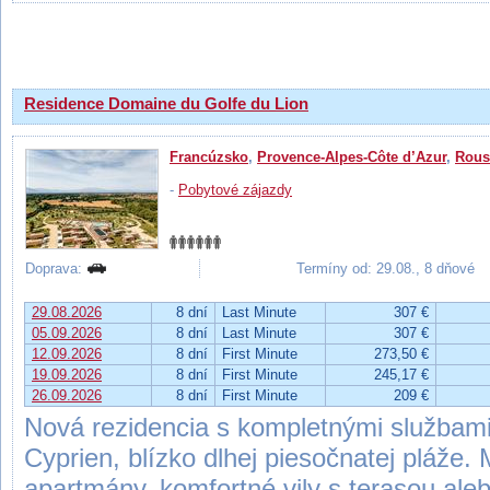
Výsledky hľadania
Residence Domaine du Golfe du Lion
Francúzsko
,
Provence-Alpes-Côte d’Azur
,
Rous
-
Pobytové zájazdy
Doprava:
Termíny od: 29.08., 8 dňové
29.08.2026
8 dní
Last Minute
307 €
05.09.2026
8 dní
Last Minute
307 €
12.09.2026
8 dní
First Minute
273,50 €
19.09.2026
8 dní
First Minute
245,17 €
26.09.2026
8 dní
First Minute
209 €
Nová rezidencia s kompletnými službami 
Cyprien, blízko dlhej piesočnatej pláže.
apartmány, komfortné vily s terasou al