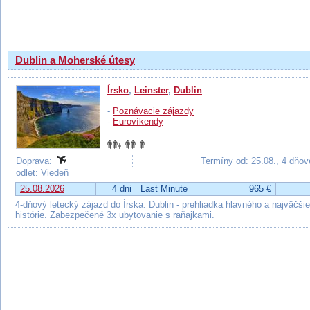
Výsledky hľadania
Dublin a Moherské útesy
Írsko
,
Leinster
,
Dublin
-
Poznávacie zájazdy
-
Eurovíkendy
Doprava:
Termíny od: 25.08., 4 dňov
odlet: Viedeň
25.08.2026
4 dni
Last Minute
965 €
4-dňový letecký zájazd do Írska. Dublin - prehliadka hlavného a najväčšie
histórie. Zabezpečené 3x ubytovanie s raňajkami.