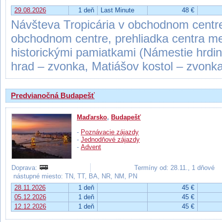
29.08.2026
1 deň
Last Minute
48 €
Návšteva Tropicária v obchodnom centr
obchodnom centre, prehliadka centra mes
historickými pamiatkami (Námestie hrdi
hrad – zvonka, Matiášov kostol – zvonka
Predvianočná Budapešť
Maďarsko
,
Budapešť
-
Poznávacie zájazdy
-
Jednodňové zájazdy
-
Advent
Doprava:
Termíny od: 28.11., 1 dňové
nástupné miesto: TN, TT, BA, NR, NM, PN
28.11.2026
1 deň
45 €
05.12.2026
1 deň
45 €
12.12.2026
1 deň
45 €