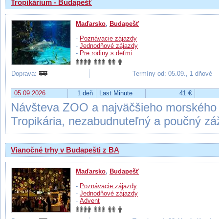
Tropikárium - Budapešť
Maďarsko
,
Budapešť
-
Poznávacie zájazdy
-
Jednodňové zájazdy
-
Pre rodiny s deťmi
Doprava:
Termíny od: 05.09., 1 dňové
05.09.2026
1 deň
Last Minute
41 €
Návšteva ZOO a najväčšieho morského a
Tropikária, nezabudnuteľný a poučný záži
Vianočné trhy v Budapešti z BA
Maďarsko
,
Budapešť
-
Poznávacie zájazdy
-
Jednodňové zájazdy
-
Advent