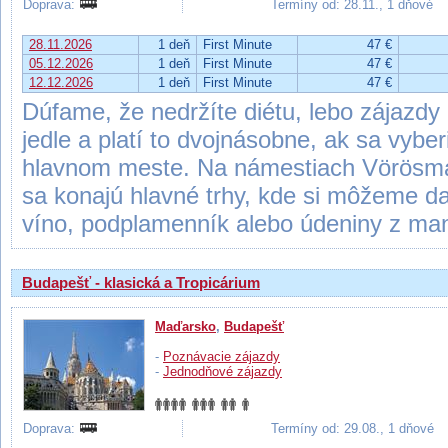
Doprava:
Termíny od: 28.11., 1 dňové
28.11.2026
1 deň
First Minute
47 €
05.12.2026
1 deň
First Minute
47 €
12.12.2026
1 deň
First Minute
47 €
Dúfame, že nedržíte diétu, lebo zájazd
jedle a platí to dvojnásobne, ak sa vybe
hlavnom meste. Na námestiach Vörösmar
sa konajú hlavné trhy, kde si môžeme da
víno, podplamenník alebo údeniny z man
Budapešť - klasická a Tropicárium
Maďarsko
,
Budapešť
-
Poznávacie zájazdy
-
Jednodňové zájazdy
Doprava:
Termíny od: 29.08., 1 dňové