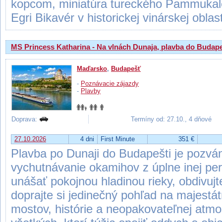
kopcom, miniatúra tureckého Pammukale
Egri Bikavér v historickej vinárskej oblast
MS Princess Katharina - Na vlnách Dunaja, plavba do Budape
Maďarsko
,
Budapešť
-
Poznávacie zájazdy
-
Plavby
Doprava:
Termíny od: 27.10., 4 dňové
27.10.2026
4 dni
First Minute
351 €
Plavba po Dunaji do Budapešti je pozvá
vychutnávanie okamihov z úplne inej per
unášať pokojnou hladinou rieky, obdivuj
doprajte si jedinečný pohľad na majest
mostov, histórie a neopakovateľnej atmos