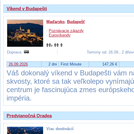
Víkend v Budapešti
Maďarsko
,
Budapešť
-
Poznávacie zájazdy
-
Eurovíkendy
Doprava:
Termíny od: 26.09., 2 dňov
26.09.2026
2 dni
First Minute
147,26 €
Váš dokonalý víkend v Budapešti vám nas
skvosty, ktoré sa tak veľkolepo vynímajú
centrum je fascinujúca zmes európskeho
impéria.
Predvianočná Oradea
Viac destinácií