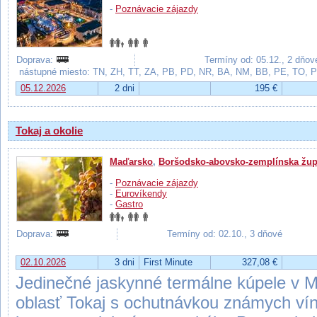
-
Poznávacie zájazdy
Doprava:
Termíny od: 05.12., 2 dňov
nástupné miesto: TN, ZH, TT, ZA, PB, PD, NR, BA, NM, BB, PE, TO, 
05.12.2026
2 dni
195 €
Tokaj a okolie
Maďarsko
,
Boršodsko-abovsko-zemplínska žu
-
Poznávacie zájazdy
-
Eurovíkendy
-
Gastro
Doprava:
Termíny od: 02.10., 3 dňové
02.10.2026
3 dni
First Minute
327,08 €
Jedinečné jaskynné termálne kúpele v Mi
oblasť Tokaj s ochutnávkou známych ví