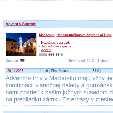
Výsledky hľadania
Advent v Šoproni
Maďarsko
,
Rábsko-mošonsko-šopronská župa
-
Poznávacie zájazdy
-
Jednodňové zájazdy
-
Advent
Doprava:
Termíny od: 29.11., 1 dňové
29.11.2026
1 deň
First Minute
34 €
Adventné trhy v Maďarsku majú vždy jedi
kombinácii vianočnej nálady a gurmánsk
nami pozrieť k našim južným susedom do
na prehliadku zámku Esterházy v meste