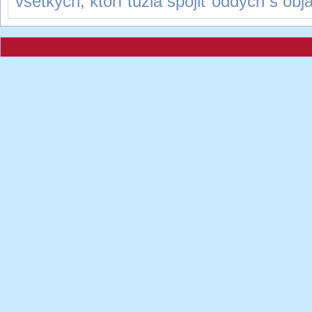
všetkých, ktorí túžia spojiť oddych s ob