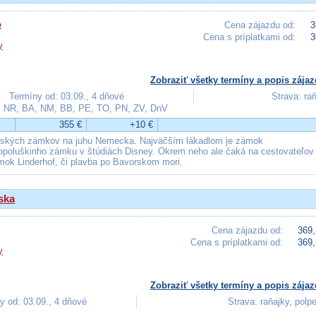
o
Cena zájazdu od:
3
Cena s príplatkami od:
3
y
Zobraziť všetky termíny a popis zájaz
Termíny od: 03.09., 4 dňové
Strava: ra
, NR, BA, NM, BB, PE, TO, PN, ZV, DnV
355 €
+10 €
horských zámkov na juhu Nemecka. Najväčším lákadlom je zámok
Popoluškinho zámku v štúdiách Disney. Okrem neho ale čaká na cestovateľov
mok Linderhof, či plavba po Bavorskom mori.
ska
Cena zájazdu od:
369,
Cena s príplatkami od:
369,
y
Zobraziť všetky termíny a popis zájaz
y od: 03.09., 4 dňové
Strava: raňajky, polp