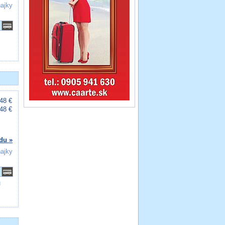
ňajky
48 €
48 €
du »
ňajky
u