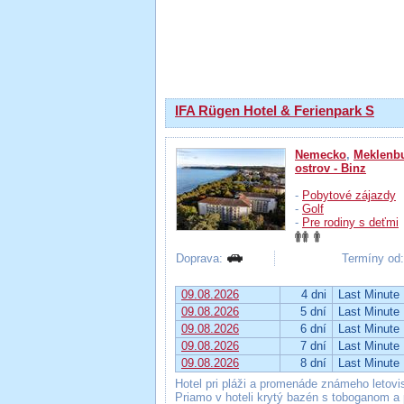
Výsledky hľadania
IFA Rügen Hotel & Ferienpark S
Nemecko
,
Meklenb
ostrov - Binz
-
Pobytové zájazdy
-
Golf
-
Pre rodiny s deťmi
Doprava:
Termíny od: 
09.08.2026
4 dni
Last Minute
09.08.2026
5 dní
Last Minute
09.08.2026
6 dní
Last Minute
09.08.2026
7 dní
Last Minute
09.08.2026
8 dní
Last Minute
Hotel pri pláži a promenáde známeho letovi
Priamo v hoteli krytý bazén s toboganom a 