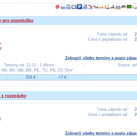
y pre popolušku
Cena zájazdu od:
2
Cena s príplatkami od:
2
y
y
Zobraziť všetky termíny a popis zájaz
Termíny od: 12.12., 2 dňové
Strava: ra
, NR, BA, NM, BB, PE, TO, PN, ZV, DnV
215 €
+7 €
 z rozprávky
Cena zájazdu od:
2
Cena s príplatkami od:
2
y
Zobraziť všetky termíny a popis zájaz