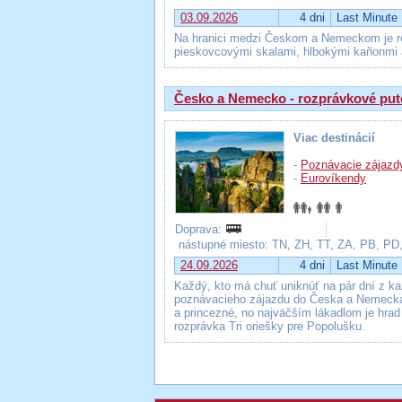
03.09.2026
4 dni
Last Minute
Na hranici medzi Českom a Nemeckom je reg
pieskovcovými skalami, hlbokými kaňonmi a 
Česko a Nemecko - rozprávkové put
Viac destinácií
-
Poznávacie zájazd
-
Eurovíkendy
Doprava:
nástupné miesto: TN, ZH, TT, ZA, PB, PD
24.09.2026
4 dni
Last Minute
Každý, kto má chuť uniknúť na pár dní z k
poznávacieho zájazdu do Česka a Nemecka. 
a princezné, no najväčším lákadlom je hrad
rozprávka Tri oriešky pre Popolušku.