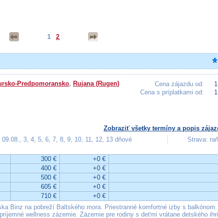
1
2
ursko-Predpomoransko
,
Rujana (Rugen)
Cena zájazdu od:
1
Cena s príplatkami od:
1
Zobraziť všetky termíny a popis zájaz
09.08., 3, 4, 5, 6, 7, 8, 9, 10, 11, 12, 13 dňové
Strava: ra
300 €
+0 €
400 €
+0 €
500 €
+0 €
605 €
+0 €
710 €
+0 €
ska Binz na pobreží Baltského mora. Priestranné komfortné izby s balkónom.
príjemné wellness zázemie. Zázemie pre rodiny s deťmi vrátane detského ihr