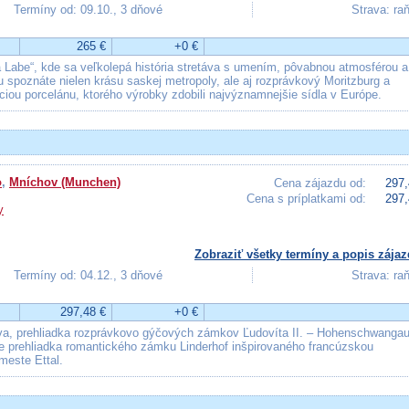
Termíny od: 09.10., 3 dňové
Strava: ra
265 €
+0 €
 Labe“, kde sa veľkolepá história stretáva s umením, pôvabnou atmosférou a
 spoznáte nielen krásu saskej metropoly, ale aj rozprávkový Moritzburg a
iou porcelánu, ktorého výrobky zdobili najvýznamnejšie sídla v Európe.
o
,
Mníchov (Munchen)
Cena zájazdu od:
297,
Cena s príplatkami od:
297,
y
Zobraziť všetky termíny a popis zájaz
Termíny od: 04.12., 3 dňové
Strava: ra
297,48 €
+0 €
a, prehliadka rozprávkovo gýčových zámkov Ľudovíta II. – Hohenschwanga
e prehliadka romantického zámku Linderhof inšpirovaného francúzskou
meste Ettal.