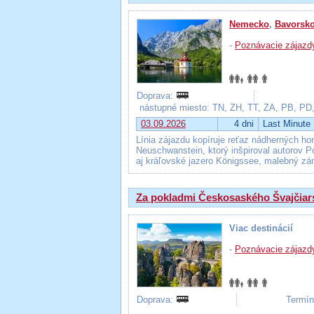
Nemecko
,
Bavorsk
-
Poznávacie zájazd
Doprava:
nástupné miesto: TN, ZH, TT, ZA, PB, PD
03.09.2026
4 dni
Last Minute
Línia zájazdu kopíruje reťaz nádherných 
Neuschwanstein, ktorý inšpiroval autorov 
aj kráľovské jazero Königssee, malebný zá
Za pokladmi Českosaského Švajčiar
Viac destinácií
-
Poznávacie zájazd
Doprava:
Termín