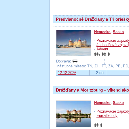
Predvianočné Drážďany a Tri oriešk
Nemecko
,
Sasko
-
Poznávacie zájazd
-
Jednodňové zájazd
-
Advent
Doprava:
nástupné miesto: TN, ZH, TT, ZA, PB, PD
12.12.2026
2 dni
Drážďany a Moritzburg – víkend ako
Nemecko
,
Sasko
-
Poznávacie zájazd
-
Eurovíkendy