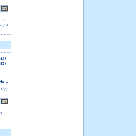
,
cu
en) a
80 €
80 €
du »
ňajky
mi