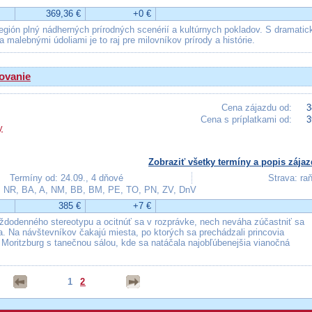
369,36 €
+0 €
ión plný nádherných prírodných scenérií a kultúrnych pokladov. S dramatic
malebnými údoliami je to raj pre milovníkov prírody a histórie.
ovanie
Cena zájazdu od:
3
Cena s príplatkami od:
3
y
Zobraziť všetky termíny a popis zájaz
Termíny od: 24.09., 4 dňové
Strava: ra
, NR, BA, A, NM, BB, BM, PE, TO, PN, ZV, DnV
385 €
+7 €
aždodenného stereotypu a ocitnúť sa v rozprávke, nech neváha zúčastniť sa
Na návštevníkov čakajú miesta, po ktorých sa prechádzali princovia
 Moritzburg s tanečnou sálou, kde sa natáčala najobľúbenejšia vianočná
1
2