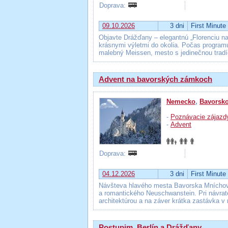
Doprava:
09.10.2026
3 dni
First Minute
Objavte Drážďany – elegantnú „Florenciu na
krásnymi výletmi do okolia. Počas programu
malebný Meissen, mesto s jedinečnou tradíc
Advent na bavorských zámkoch
Nemecko
,
Bavorsk
-
Poznávacie zájazd
-
Advent
Doprava:
04.12.2026
3 dni
First Minute
Návšteva hlavého mesta Bavorska Mníchov
a romantického Neuschwanstein. Pri návrat
architektúrou a na záver krátka zastávka v 
Postupim, Berlín a Drážďany