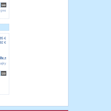
kými
85 €
92 €
du »
ňajky