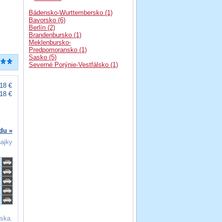
Bádensko-Wurttembersko (1)
Bavorsko (6)
Berlín (2)
Brandenbursko (1)
Meklenbursko-
Predpomoransko (1)
Sasko (5)
Severné Porýnie-Vestfálsko (1)
18 €
18 €
du »
ňajky
iska.