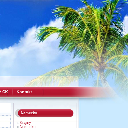
é CK
Kontakt
Nemecko
«
Krajiny
«
Nemecko