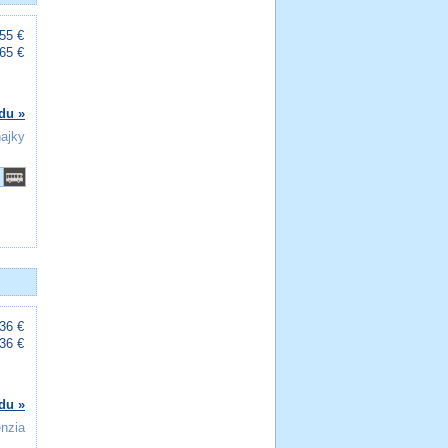
55 €
65 €
du »
ňajky
36 €
36 €
du »
enzia