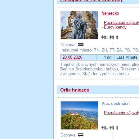
Nemecko
-
Poznávacie zájazd
-
Eurovíkendy
Doprava:
nástupné miesto: TN, ZH, TT, ZA, PB, PD
20.08.2026
4 dni
Last Minute
Trojuholník slávnych nemeckých miest plný
Berlín s Brandenburskou bránou, Ríšskym 
Zwingerom, Stačí len vyraziť na cestu.
Orlie hniezdo
Viac destinácií
-
Poznávacie zájazd
Doprava: