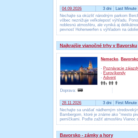
04.09.2026
3 dni
Last Minute
Nechajte sa okúzliť národným parkom Berch
vôbec neznižuje veľkoleposť výhľadu. Pono
noblesnú atmosféru, ale vyniká aj delikátn
pevnosť Hohenwerfen s výhľadom na údolie
Najkrajšie vianočné trhy v Bavorsku
Nemecko
,
Bavorsk
-
Poznávacie zájazd
-
Eurovíkendy
-
Advent
Doprava:
28.11.2026
3 dni
First Minute
Nechajte sa unášať nádherným stredoveký
Bambergom, ktoré je známe ako "mesto piv
perníčkami. Poďte zažiť atmosféru Vianoc 
Bavorsko - zámky a hory