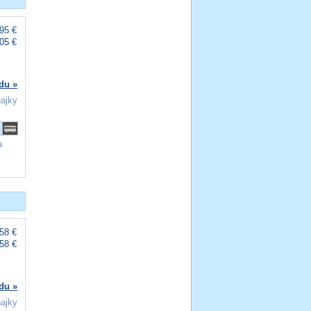
95 €
05 €
du »
ňajky
a
58 €
58 €
du »
ňajky