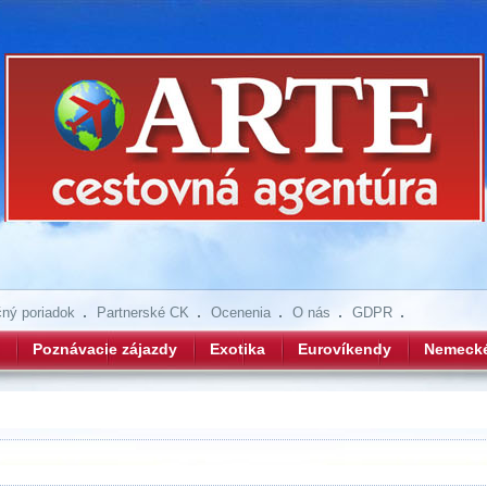
ný poriadok
Partnerské CK
Ocenenia
O nás
GDPR
Poznávacie zájazdy
Exotika
Eurovíkendy
Nemeck