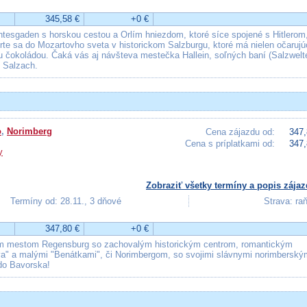
345,58 €
+0 €
tesgaden s horskou cestou a Orlím hniezdom, ktoré síce spojené s Hitlerom
rte sa do Mozartovho sveta v historickom Salzburgu, ktoré má nielen očarujú
ou čokoládou. Čaká vás aj návšteva mestečka Hallein, soľných baní (Salzwelt
 Salzach.
o
,
Norimberg
Cena zájazdu od:
347,
Cena s príplatkami od:
347,
y
Zobraziť všetky termíny a popis zájaz
Termíny od: 28.11., 3 dňové
Strava: ra
347,80 €
+0 €
m mestom Regensburg so zachovalým historickým centrom, romantickým
a" a malými "Benátkami", či Norimbergom, so svojimi slávnymi norimberský
do Bavorska!