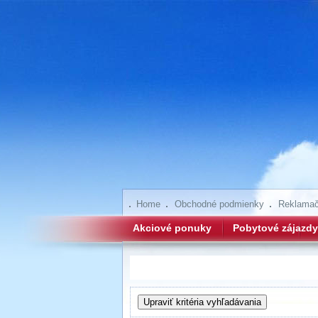
Home
Obchodné podmienky
Reklamač
Akciové ponuky
Pobytové zájazdy
Hľadanie zájazdov