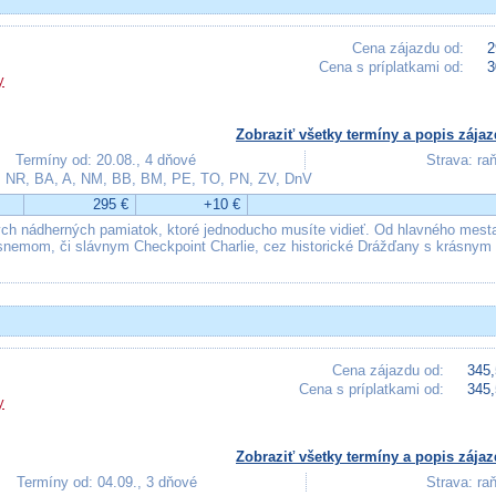
Cena zájazdu od:
2
Cena s príplatkami od:
3
y
Zobraziť všetky termíny a popis zájaz
Termíny od: 20.08., 4 dňové
Strava: ra
, NR, BA, A, NM, BB, BM, PE, TO, PN, ZV, DnV
295 €
+10 €
ch nádherných pamiatok, ktoré jednoducho musíte vidieť. Od hlavného mest
snemom, či slávnym Checkpoint Charlie, cez historické Drážďany s krásnym
Cena zájazdu od:
345,
Cena s príplatkami od:
345,
y
Zobraziť všetky termíny a popis zájaz
Termíny od: 04.09., 3 dňové
Strava: ra