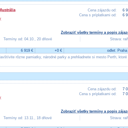
Austrália
Cena zájazdu od:
6 9
Cena s príplatkami od:
6 9
y
Zobraziť všetky termíny a popis zájaz
Termíny od: 04.10., 20 dňové
Strava: ra
6 919 €
+0 €
odlet: Praha
vštívite rôzne pamiatky, národné parky a prehliadnete si mesto Perth, ktoré 
Cena zájazdu od:
7 0
Cena s príplatkami od:
7 0
y
Zobraziť všetky termíny a popis zájaz
Termíny od: 13.11., 18 dňové
Strava: ra