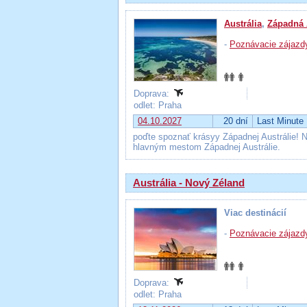
Austrália
,
Západná 
-
Poznávacie zájazd
Doprava:
odlet: Praha
04.10.2027
20 dní
Last Minute
poďte spoznať krásyy Západnej Austrálie! Na
hlavným mestom Západnej Austrálie.
Austrália - Nový Zéland
Viac destinácií
-
Poznávacie zájazd
Doprava:
odlet: Praha