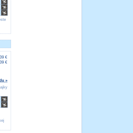
este
09 €
09 €
du »
ňajky
kej