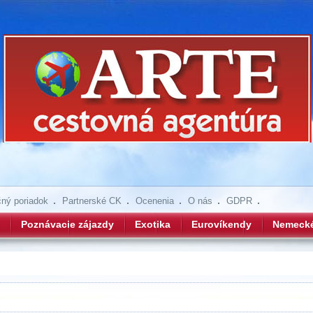
ný poriadok
Partnerské CK
Ocenenia
O nás
GDPR
Poznávacie zájazdy
Exotika
Eurovíkendy
Nemeck