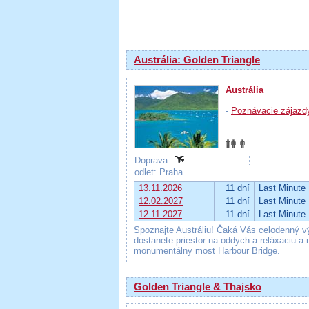
Výsledky hľadania
Austrália: Golden Triangle
Austrália
-
Poznávacie zájazd
Doprava:
odlet: Praha
13.11.2026
11 dní
Last Minute
12.02.2027
11 dní
Last Minute
12.11.2027
11 dní
Last Minute
Spoznajte Austráliu! Čaká Vás celodenný v
dostanete priestor na oddych a reláxaciu 
monumentálny most Harbour Bridge.
Golden Triangle & Thajsko