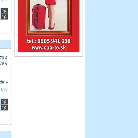
79 €
79 €
du »
ňajky