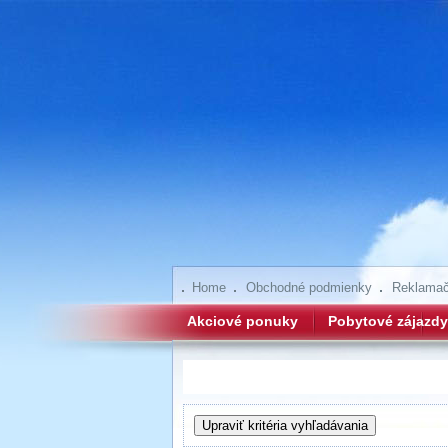
Home
Obchodné podmienky
Reklamač
Akciové ponuky
Pobytové zájazdy
Hľadanie zájazdov