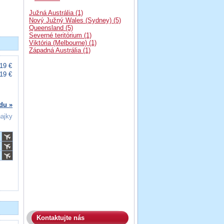
Južná Austrália (1)
Nový Južný Wales (Sydney) (5)
Queensland (5)
Severné teritórium (1)
Viktória (Melbourne) (1)
Západná Austrália (1)
19 €
19 €
du »
ňajky
Kontaktujte nás