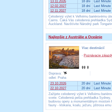
13.11.2026
18 dní
Last Minute
12.02.2027
18 dní
Last Minute
12.11.2027
18 dní
Last Minute
Celodenný výlet k Veľkému bariérovému úte
Cairns. Čaká Vás celodenná prehlaidka Sydn
Auckland. Navštívite Národný park Tongarir
Najlepšie z Austrálie a Oceánie
Viac destinácií
-
Poznávacie zájazd
Doprava:
odlet: Praha
23.10.2026
20 dní
Last Minute
22.10.2027
20 dní
Last Minute
Zažijete celodenný výlet k Veľkému bariér
svete. Celodenná pešia prehliadka Sydney, 
budovou opery a monumentálnym mostom Harb
fauny - klokana, koalu, ježuru, pštrosa em