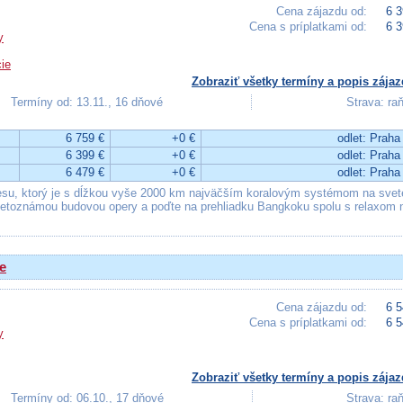
Cena zájazdu od:
6 3
Cena s príplatkami od:
6 3
y
ie
Zobraziť všetky termíny a popis zájaz
Termíny od: 13.11., 16 dňové
Strava: ra
6 759 €
+0 €
odlet: Praha
6 399 €
+0 €
odlet: Praha
6 479 €
+0 €
odlet: Praha
esu, ktorý je s dĺžkou vyše 2000 km najväčším koralovým systémom na svet
vetoznámou budovou opery a poďte na prehliadku Bangkoku spolu s relaxom 
e
Cena zájazdu od:
6 5
Cena s príplatkami od:
6 5
y
Zobraziť všetky termíny a popis zájaz
Termíny od: 06.10., 17 dňové
Strava: ra