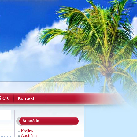
é CK
Kontakt
Austrália
«
Krajiny
«
Austrália