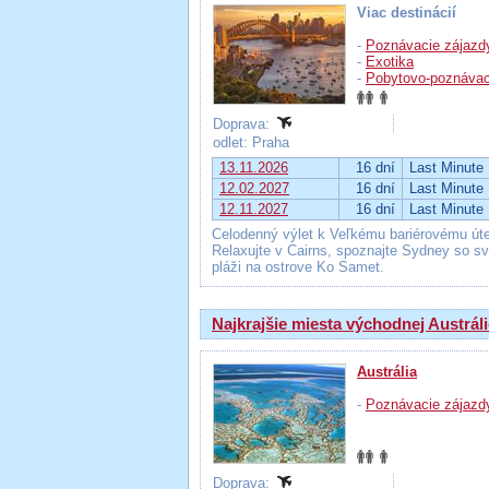
Viac destinácií
-
Poznávacie zájazd
-
Exotika
-
Pobytovo-poznávac
Doprava:
odlet: Praha
13.11.2026
16 dní
Last Minute
12.02.2027
16 dní
Last Minute
12.11.2027
16 dní
Last Minute
Celodenný výlet k Veľkému bariérovému út
Relaxujte v Cairns, spoznajte Sydney so s
pláži na ostrove Ko Samet.
Najkrajšie miesta východnej Austráli
Austrália
-
Poznávacie zájazd
Doprava: