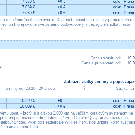
7 559 €
+0 €
odlet: Praha
7 039 €
+0 €
odlet: Praha
7 069 €
+0 €
odlet: Praha
su s možnosťou šnorchlovania. Dostanete priestor k relaxu v prímorskom m
ey, pri ktorej uvidíte svetoznámu budovu opery a tiež aj prehliadka mesta
o.
Cena zájazdu od:
10 0
Cena s príplatkami od:
10 0
y
Zobraziť všetky termíny a popis zájaz
Termíny od: 23.10., 20 dňové
Strava: ra
10 599 €
+0 €
odlet: Praha
10 009 €
+0 €
odlet: Praha
ovému útesu - ktorý je s dĺžkou 2.000 km najväčším koralovým systémom na
pri ktorej sa pozrieme do prístavnej štvrte Circular Quay so svetoznámou
our Bridge. Výlet do Featherdale Wildlife Park, kde uvidíte ikony austráls
u či tasmánskeho čerta.