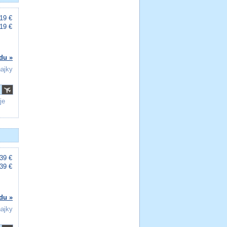
19 €
19 €
du »
ňajky
je
39 €
39 €
du »
ňajky