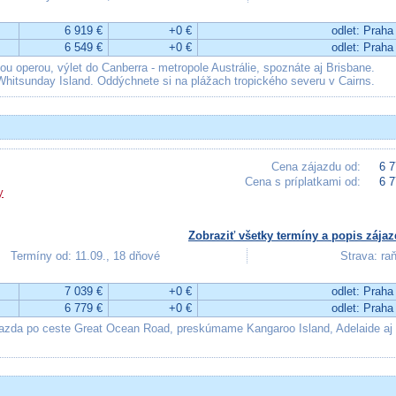
6 919 €
+0 €
odlet: Praha
6 549 €
+0 €
odlet: Praha
 operou, výlet do Canberra - metropole Austrálie, spoznáte aj Brisbane.
Whitsunday Island. Oddýchnete si na plážach tropického severu v Cairns.
Cena zájazdu od:
6 7
Cena s príplatkami od:
6 7
y
Zobraziť všetky termíny a popis zájaz
Termíny od: 11.09., 18 dňové
Strava: ra
7 039 €
+0 €
odlet: Praha
6 779 €
+0 €
odlet: Praha
jazda po ceste Great Ocean Road, preskúmame Kangaroo Island, Adelaide aj