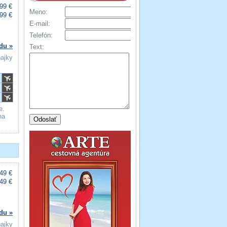
99 €
Meno:
99 €
E-mail:
Telefón:
du »
Text:
ňajky
e.
na
49 €
49 €
du »
ňajky