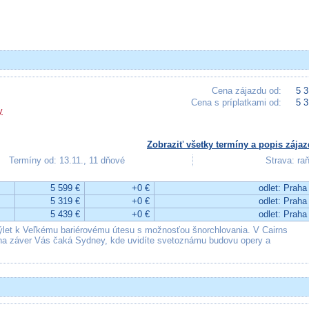
Cena zájazdu od:
5 3
Cena s príplatkami od:
5 3
y
Zobraziť všetky termíny a popis zájaz
Termíny od: 13.11., 11 dňové
Strava: ra
5 599 €
+0 €
odlet: Praha
5 319 €
+0 €
odlet: Praha
5 439 €
+0 €
odlet: Praha
ýlet k Veľkému bariérovému útesu s možnosťou šnorchlovania. V Cairns
a na záver Vás čaká Sydney, kde uvidíte svetoznámu budovu opery a