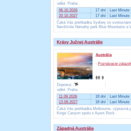
odlet: Praha
06.10.2026
17 dní
Last Minute
20.10.2027
17 dní
Last Minute
Čaká Vás prehliadka Sydney so svetoznámou
Navštívite Národný park Blue Mountains a 
Krásy Južnej Austrálie
Austrália
-
Poznávacie zájazd
Doprava:
odlet: Praha
11.09.2026
18 dní
Last Minute
13.09.2027
18 dní
Last Minute
Čaká Vás prehliadka Melbourne, výpravná 
Kings Canyon spolu s Ayers Rock.
Západná Austrália