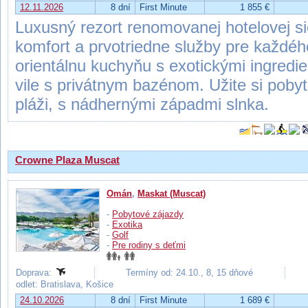
12.11.2026
8 dní
First Minute
1 855 €
Luxusný rezort renomovanej hotelovej s
komfort a prvotriedne služby pre každéh
orientálnu kuchyňu s exotickými ingredie
vile s privátnym bazénom. Užite si pobyt 
pláži, s nádhernými západmi slnka.
Crowne Plaza Muscat
Omán
,
Maskat (Muscat)
-
Pobytové zájazdy
-
Exotika
-
Golf
-
Pre rodiny s deťmi
Doprava:
Termíny od: 24.10., 8, 15 dňové
odlet: Bratislava, Košice
24.10.2026
8 dní
First Minute
1 689 €