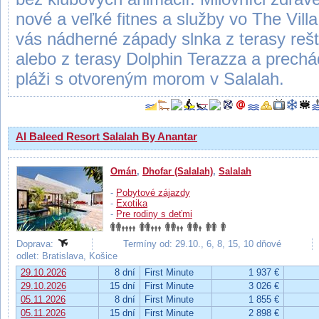
nové a veľké fitnes a služby vo The Vil
vás nádherné západy slnka z terasy re
alebo z terasy Dolphin Terazza a prechád
pláži s otvoreným morom v Salalah.
Al Baleed Resort Salalah By Anantar
Omán
,
Dhofar (Salalah)
,
Salalah
-
Pobytové zájazdy
-
Exotika
-
Pre rodiny s deťmi
Doprava:
Termíny od: 29.10., 6, 8, 15, 10 dňové
odlet: Bratislava, Košice
29.10.2026
8 dní
First Minute
1 937 €
29.10.2026
15 dní
First Minute
3 026 €
05.11.2026
8 dní
First Minute
1 855 €
05.11.2026
15 dní
First Minute
2 898 €