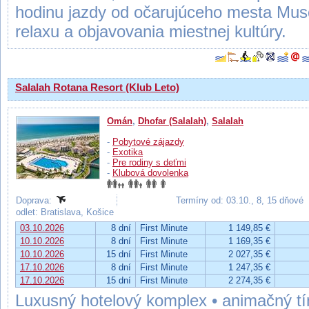
hodinu jazdy od očarujúceho mesta Mus
relaxu a objavovania miestnej kultúry.
Salalah Rotana Resort (Klub Leto)
Omán
,
Dhofar (Salalah)
,
Salalah
-
Pobytové zájazdy
-
Exotika
-
Pre rodiny s deťmi
-
Klubová dovolenka
Doprava:
Termíny od: 03.10., 8, 15 dňové
odlet: Bratislava, Košice
03.10.2026
8 dní
First Minute
1 149,85 €
10.10.2026
8 dní
First Minute
1 169,35 €
10.10.2026
15 dní
First Minute
2 027,35 €
17.10.2026
8 dní
First Minute
1 247,35 €
17.10.2026
15 dní
First Minute
2 274,35 €
Luxusný hotelový komplex • animačný tí