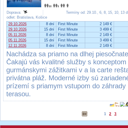
Doprava:
Termíny od: 29.10., 6, 8, 15, 10, 13 
odlet: Bratislava, Košice
29.10.2026
8 dní
First Minute
2 149 €
29.10.2026
15 dní
First Minute
3 499 €
05.11.2026
8 dní
First Minute
2 149 €
05.11.2026
15 dní
First Minute
3 499 €
12.11.2026
8 dní
First Minute
2 149 €
Nachádza sa priamo na dlhej piesočnatej
Čakajú vás kvalitné služby s konceptom 
gurmánskymi zážitkami v a la carte rešt
privátna pláž. Moderné izby sú zariade
prízemí s priamym vstupom do záhrady 
terasou.
1
2
3