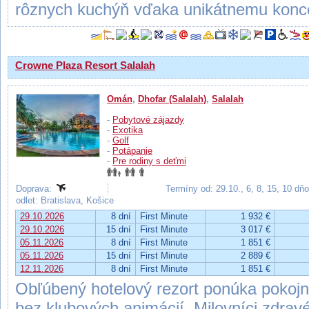
rôznych kuchýň vďaka unikátnemu konce
Crowne Plaza Resort Salalah
Omán
,
Dhofar (Salalah)
,
Salalah
-
Pobytové zájazdy
-
Exotika
-
Golf
-
Potápanie
-
Pre rodiny s deťmi
Doprava:
Termíny od: 29.10., 6, 8, 15, 10 dň
odlet: Bratislava, Košice
29.10.2026
8 dní
First Minute
1 932 €
29.10.2026
15 dní
First Minute
3 017 €
05.11.2026
8 dní
First Minute
1 851 €
05.11.2026
15 dní
First Minute
2 889 €
12.11.2026
8 dní
First Minute
1 851 €
Obľúbený hotelový rezort ponúka pokojn
bez klubových animácií. Milovníci zdrav