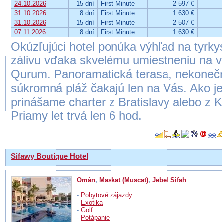
24.10.2026
15 dní
First Minute
2 597 €
31.10.2026
8 dní
First Minute
1 630 €
31.10.2026
15 dní
First Minute
2 507 €
07.11.2026
8 dní
First Minute
1 630 €
Okúzľujúci hotel ponúka výhľad na tyr
zálivu vďaka skvelému umiestneniu na v
Qurum. Panoramatická terasa, nekonečný
súkromná pláž čakajú len na Vás. Ako j
prinášame charter z Bratislavy alebo z
Priamy let trvá len 6 hod.
Sifawy Boutique Hotel
Omán
,
Maskat (Muscat)
,
Jebel Sifah
-
Pobytové zájazdy
-
Exotika
-
Golf
-
Potápanie