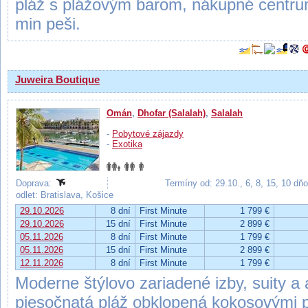
pláž s plážovým barom, nákupné centru
min peši.
Juweira Boutique
Omán
,
Dhofar (Salalah)
,
Salalah
-
Pobytové zájazdy
-
Exotika
Doprava:
Termíny od: 29.10., 6, 8, 15, 10 dň
odlet: Bratislava, Košice
29.10.2026
8 dní
First Minute
1 799 €
29.10.2026
15 dní
First Minute
2 899 €
05.11.2026
8 dní
First Minute
1 799 €
05.11.2026
15 dní
First Minute
2 899 €
12.11.2026
8 dní
First Minute
1 799 €
Moderne štýlovo zariadené izby, suity a
piesočnatá pláž obklopená kokosovými 