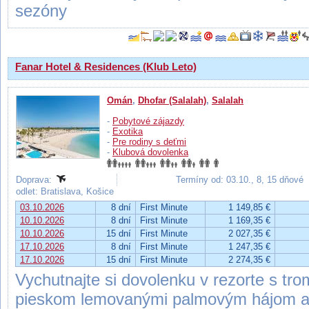
sezóny
Fanar Hotel & Residences (Klub Leto)
Omán
,
Dhofar (Salalah)
,
Salalah
-
Pobytové zájazdy
-
Exotika
-
Pre rodiny s deťmi
-
Klubová dovolenka
Doprava:
Termíny od: 03.10., 8, 15 dňové
odlet: Bratislava, Košice
03.10.2026
8 dní
First Minute
1 149,85 €
10.10.2026
8 dní
First Minute
1 169,35 €
10.10.2026
15 dní
First Minute
2 027,35 €
17.10.2026
8 dní
First Minute
1 247,35 €
17.10.2026
15 dní
First Minute
2 274,35 €
Vychutnajte si dovolenku v rezorte s tr
pieskom lemovanými palmovým hájom a o