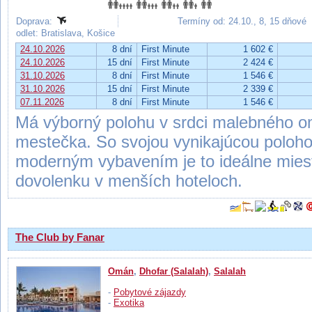
Doprava:
Termíny od: 24.10., 8, 15 dňové
odlet: Bratislava, Košice
24.10.2026
8 dní
First Minute
1 602 €
24.10.2026
15 dní
First Minute
2 424 €
31.10.2026
8 dní
First Minute
1 546 €
31.10.2026
15 dní
First Minute
2 339 €
07.11.2026
8 dní
First Minute
1 546 €
Má výborný polohu v srdci malebného 
mestečka. So svojou vynikajúcou poloho
moderným vybavením je to ideálne miesto
dovolenku v menších hoteloch.
The Club by Fanar
Omán
,
Dhofar (Salalah)
,
Salalah
-
Pobytové zájazdy
-
Exotika