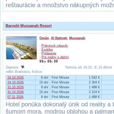
reštaurácie a množstvo nákupných možn
Barceló Mussanah Resort
Omán
,
Al Batinah
,
Mussanah
-
Pobytové zájazdy
-
Exotika
-
Potápanie
-
Pre rodiny s deťmi
Doprava:
Termíny od: 24.10., 8, 15 dňové
odlet: Bratislava, Košice
24.10.2026
8 dní
First Minute
1 542 €
24.10.2026
15 dní
First Minute
2 304 €
31.10.2026
8 dní
First Minute
1 488 €
31.10.2026
15 dní
First Minute
2 224 €
07.11.2026
8 dní
First Minute
1 488 €
Hotel ponúka dokonalý únik od reality 
šumom mora, modrou oblohou a palmami