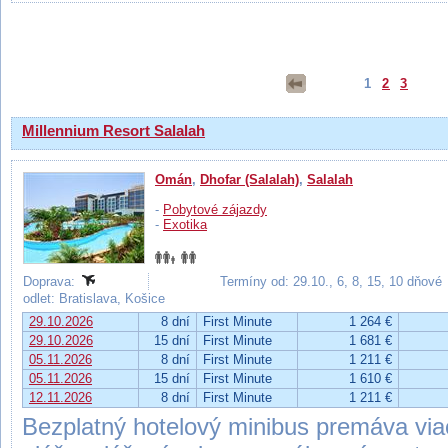
Výsledky hľadania
1
2
3
Millennium Resort Salalah
Omán
,
Dhofar (Salalah)
,
Salalah
-
Pobytové zájazdy
-
Exotika
Doprava:
Termíny od: 29.10., 6, 8, 15, 10 dňové
odlet: Bratislava, Košice
29.10.2026
8 dní
First Minute
1 264 €
29.10.2026
15 dní
First Minute
1 681 €
05.11.2026
8 dní
First Minute
1 211 €
05.11.2026
15 dní
First Minute
1 610 €
12.11.2026
8 dní
First Minute
1 211 €
Bezplatný hotelový minibus premáva via