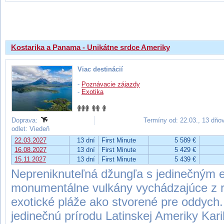
Výsledky hľadania
Kostarika a Panama - Unikátne srdce Ameriky
Viac destinácií
-
Poznávacie zájazdy
-
Exotika
Doprava:
Termíny od: 22.03., 13 dňo
odlet: Viedeň
22.03.2027
13 dní
First Minute
5 589 €
16.08.2027
13 dní
First Minute
5 429 €
15.11.2027
13 dní
First Minute
5 439 €
Nepreniknuteľná džungľa s jedinečným
monumentálne vulkány vychádzajúce z r
exotické pláže ako stvorené pre oddych.
jedinečnú prírodu Latinskej Ameriky Karib