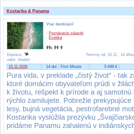
Kostarika & Panama
Viac destinácií
-
Poznávacie zájazdy
-
Exotika
Doprava:
Termíny od: 15.11., 14 dňo
odlet: Viedeň
15.11.2026
14 dní
First Minute
5 699 €
Pura vida, v preklade „čistý život“ - tak 
ktoré domácim obyvateľom prúdi v žilách.
k životu, rešpekt k prírode a aj samotnú 
rýchlo zamilujete. Pobrežie prekypujúce t
lesy, bujná vegetácia, pestrofarebné mot
Kostarika vyslúžila prezývku „Švajčiars
pridáme Panamu zahalenú v indiánskyc