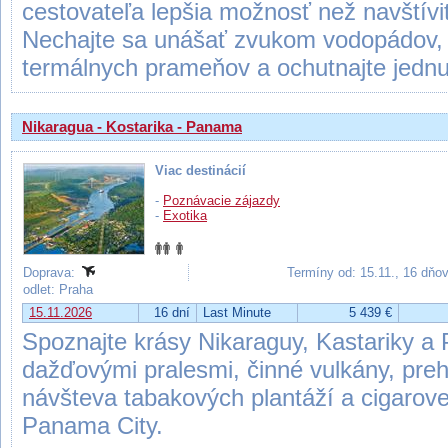
cestovateľa lepšia možnosť než navštív
Nechajte sa unášať zvukom vodopádov, 
termálnych prameňov a ochutnajte jednu 
Nikaragua - Kostarika - Panama
Viac destinácií
-
Poznávacie zájazdy
-
Exotika
Doprava:
Termíny od: 15.11., 16 dňo
odlet: Praha
15.11.2026
16 dní
Last Minute
5 439 €
Spoznajte krásy Nikaraguy, Kastariky a
dažďovými pralesmi, činné vulkány, preh
návšteva tabakových plantáží a cigarove
Panama City.