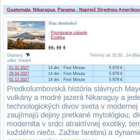
Guatemala, Nikaragua, Panama - Naprieč Strednou Amerikou
Viac destinácií
-
Poznávacie zájazdy
-
Exotika
Doprava:
Termíny od: 01.02., 14 dňo
odlet: Viedeň
01.02.2027
14 dní
First Minute
5 879 €
29.04.2027
14 dní
First Minute
5 879 €
01.12.2027
14 dní
First Minute
5 879 €
Predkolumbovská história slávnych Ma
vulkány a modré jazerá Nikaraguy a jed
technologických divov sveta v modernej
zaujímajú dejiny pretkané mytológiou, di
modernita v srdci atraktívnej exotiky, te
každého niečo. Zažite farebnú a dynami