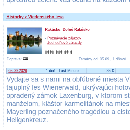
Historky z Viedenského lesa
Rakúsko
,
Dolné Rakúsko
-
Poznávacie zájazdy
-
Jednodňové zájazdy
Doprava:
Termíny od: 05.09., 1 dňové
05.09.2026
1 deň
Last Minute
35 €
Vydajte sa s nami na obľúbené miesta V
tajuplný les Wienerwald, ukrývajúci hot
opradený zámok Laxenburg, v ktorom str
manželom, kláštor karmelitánok na mie
Mayerling poznačeného tragédiou a ciste
Heligenkreuz.