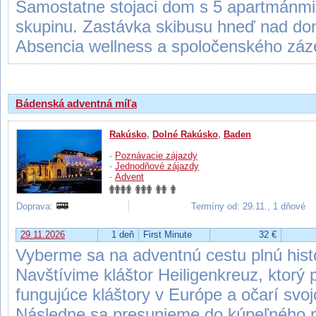
Samostatne stojaci dom s 5 apartmánmi 
skupinu. Zastávka skibusu hneď nad do
Absencia wellness a spoločenského záz
Bádenská adventná míľa
Rakúsko
,
Dolné Rakúsko
,
Baden
-
Poznávacie zájazdy
-
Jednodňové zájazdy
-
Advent
Doprava:
Termíny od: 29.11., 1 dňové
29.11.2026
1 deň
First Minute
32 €
Vyberme sa na adventnú cestu plnú histó
Navštívime kláštor Heiligenkreuz, ktorý p
fungujúce kláštory v Európe a očarí svoj
Následne sa presunieme do kúpeľného