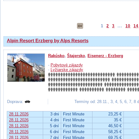
Výsledky hľadania
1
2
3
...
10
14
Alpin Resort Erzberg by Alps Resorts
Rakúsko
,
Štajersko
,
Eisenerz - Erzberg
-
Pobytové zájazdy
-
Lyžiarske zájazdy
Doprava:
Termíny od: 28.11., 3, 4, 5, 6, 7, 8
28.11.2026
3 dni
First Minute
23,25 €
28.11.2026
4 dni
First Minute
35 €
28.11.2026
5 dní
First Minute
46,50 €
28.11.2026
6 dní
First Minute
58,25 €
28.11.2026
7 dní
First Minute
69,75 €