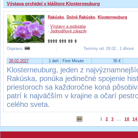
Výstava orchideí v kláštore Klosterneuburg
Rakúsko
,
Dolné Rakúsko
,
Klosterneuburg
-
Výstavy a podujatia
-
Jednodňové zájazdy
Doprava:
Termíny od: 28.02., 1 dňové
28.02.2027
1 deň
First Minute
35 €
Klosterneuburg, jeden z najvýznamnejš
Rakúska, ponúka jedinečné spojenie histó
priestoroch sa každoročne koná pôsobivá
patrí k najväčším v krajine a očarí pestr
celého sveta.
1
2
3
...
10
14