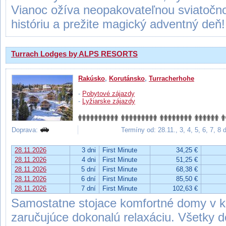
Vianoc ožíva neopakovateľnou sviatočn
históriu a prežite magický adventný deň!
Turrach Lodges by ALPS RESORTS
Rakúsko
,
Korutánsko
,
Turracherhohe
-
Pobytové zájazdy
-
Lyžiarske zájazdy
Doprava:
Termíny od: 28.11., 3, 4, 5, 6, 7, 8
28.11.2026
3 dni
First Minute
34,25 €
28.11.2026
4 dni
First Minute
51,25 €
28.11.2026
5 dní
First Minute
68,38 €
28.11.2026
6 dní
First Minute
85,50 €
28.11.2026
7 dní
First Minute
102,63 €
Samostatne stojace komfortné domy v k
zaručujúce dokonalú relaxáciu. Všetky 