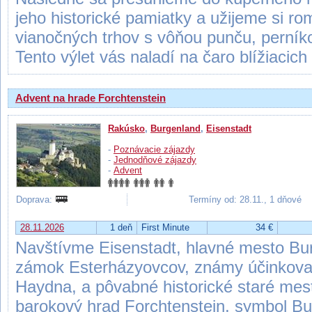
jeho historické pamiatky a užijeme si r
vianočných trhov s vôňou punču, perníko
Tento výlet vás naladí na čaro blížiacich
Advent na hrade Forchtenstein
Rakúsko
,
Burgenland
,
Eisenstadt
-
Poznávacie zájazdy
-
Jednodňové zájazdy
-
Advent
Doprava:
Termíny od: 28.11., 1 dňové
28.11.2026
1 deň
First Minute
34 €
Navštívme Eisenstadt, hlavné mesto Bur
zámok Esterházyovcov, známy účinkova
Haydna, a pôvabné historické staré me
barokový hrad Forchtenstein, symbol Bu