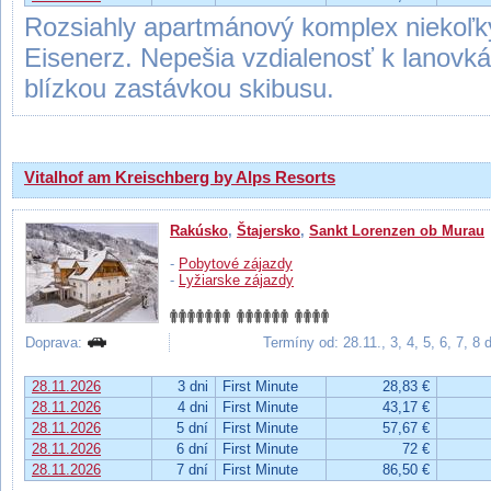
Rozsiahly apartmánový komplex niekoľký
Eisenerz. Nepešia vzdialenosť k lanovk
blízkou zastávkou skibusu.
Vitalhof am Kreischberg by Alps Resorts
Rakúsko
,
Štajersko
,
Sankt Lorenzen ob Murau
-
Pobytové zájazdy
-
Lyžiarske zájazdy
Doprava:
Termíny od: 28.11., 3, 4, 5, 6, 7, 8
28.11.2026
3 dni
First Minute
28,83 €
28.11.2026
4 dni
First Minute
43,17 €
28.11.2026
5 dní
First Minute
57,67 €
28.11.2026
6 dní
First Minute
72 €
28.11.2026
7 dní
First Minute
86,50 €