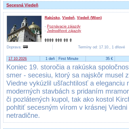
Secesná Viedeň
Rakúsko
,
Viedeň
,
Viedeň (Wien)
-
Poznávacie zájazdy
-
Jednodňové zájazdy
Doprava:
Termíny od: 17.10., 1 dňové
17.10.2026
1 deň
First Minute
35 €
Koniec 19. storočia a rakúska spoločnos
smer - secesiu, ktorý sa najskôr musel z
Viedne vykúzlil ušľachtilosť a eleganciu
moderných stavbách s pridaním mramor
či pozlátených kupol, tak ako kostol Kir
pohltiť secesným vírom v krásnej Viedni
netradične.