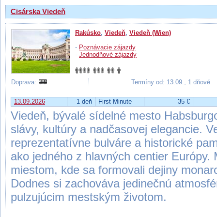
Cisárska Viedeň
Rakúsko
,
Viedeň
,
Viedeň (Wien)
-
Poznávacie zájazdy
-
Jednodňové zájazdy
Doprava:
Termíny od: 13.09., 1 dňové
13.09.2026
1 deň
First Minute
35 €
Viedeň, bývalé sídelné mesto Habsburgo
slávy, kultúry a nadčasovej elegancie. V
reprezentatívne bulváre a historické pa
ako jedného z hlavných centier Európy. 
miestom, kde sa formovali dejiny monarch
Dodnes si zachováva jedinečnú atmosféru
pulzujúcim mestským životom.