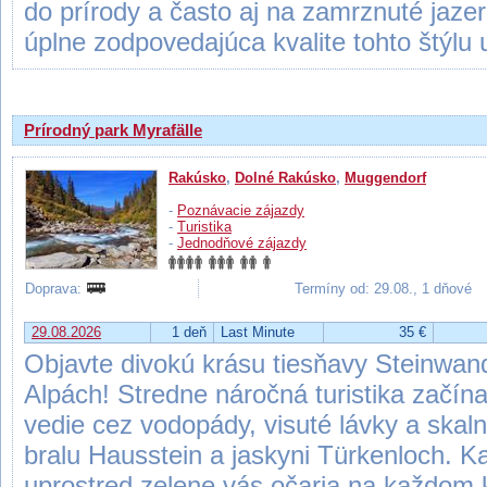
do prírody a často aj na zamrznuté jaze
úplne zodpovedajúca kvalite tohto štýlu 
Prírodný park Myrafälle
Rakúsko
,
Dolné Rakúsko
,
Muggendorf
-
Poznávacie zájazdy
-
Turistika
-
Jednodňové zájazdy
Doprava:
Termíny od: 29.08., 1 dňové
29.08.2026
1 deň
Last Minute
35 €
Objavte divokú krásu tiesňavy Steinwa
Alpách! Stredne náročná turistika začín
vedie cez vodopády, visuté lávky a ska
bralu Hausstein a jaskyni Türkenloch. 
uprostred zelene vás očaria na každom 