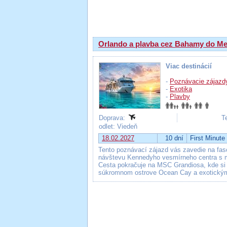
Výsledky hľadania
Orlando a plavba cez Bahamy do Me
Viac destinácií
-
Poznávacie zájazd
-
Exotika
-
Plavby
Doprava:
T
odlet: Viedeň
18.02.2027
10 dní
First Minute
Tento poznávací zájazd vás zavedie na fas
návštevu Kennedyho vesmírneho centra s mo
Cesta pokračuje na MSC Grandiosa, kde si 
súkromnom ostrove Ocean Cay a exotickým