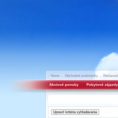
Home
Obchodné podmienky
Reklamač
Akciové ponuky
Pobytové zájazdy
Hľadanie zájazdov