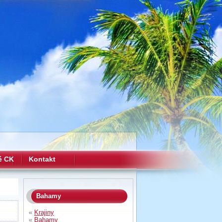
é CK
Kontakt
Bahamy
«
Krajiny
«
Bahamy