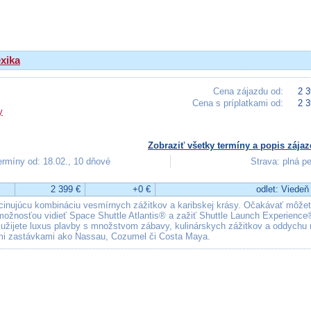
xika
Cena zájazdu od:
2 3
Cena s príplatkami od:
2 3
y
Zobraziť všetky termíny a popis zájaz
ermíny od: 18.02., 10 dňové
Strava: plná p
2 399 €
+0 €
odlet: Viedeň
cinujúcu kombináciu vesmírnych zážitkov a karibskej krásy. Očakávať môže
žnosťou vidieť Space Shuttle Atlantis® a zažiť Shuttle Launch Experience
užijete luxus plavby s množstvom zábavy, kulinárskych zážitkov a oddychu 
i zastávkami ako Nassau, Cozumel či Costa Maya.