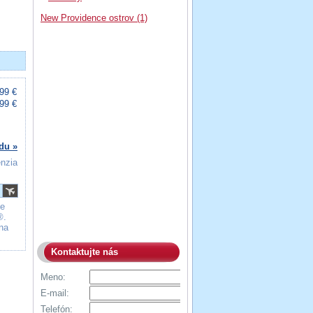
New Providence ostrov (1)
99 €
99 €
du »
enzia
te
®.
na
Kontaktujte nás
Meno:
E-mail:
Telefón: