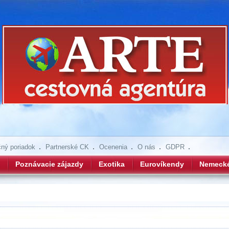
ný poriadok
Partnerské CK
Ocenenia
O nás
GDPR
Poznávacie zájazdy
Exotika
Eurovíkendy
Nemeck