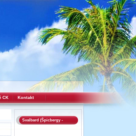
é CK
Kontakt
Svalbard (Špicbergy -
Nórsko)