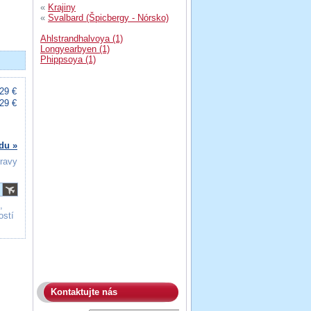
«
Krajiny
«
Svalbard (Špicbergy - Nórsko)
Ahlstrandhalvoya (1)
Longyearbyen (1)
Phippsoya (1)
29 €
29 €
du »
travy
,
ostí
Kontaktujte nás