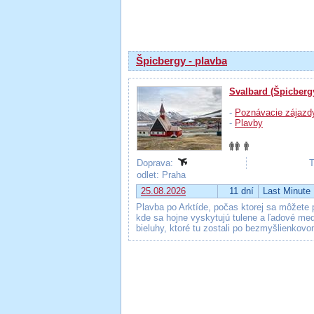
Výsledky hľadania
Špicbergy - plavba
Svalbard (Špicberg
-
Poznávacie zájazd
-
Plavby
Doprava:
T
odlet: Praha
25.08.2026
11 dní
Last Minute
Plavba po Arktíde, počas ktorej sa môžete 
kde sa hojne vyskytujú tulene a ľadové me
bieluhy, ktoré tu zostali po bezmyšlienkovo