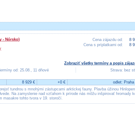
y - Nórsko)
Cena zájazdu od:
8 9
Cena s príplatkami od:
8 9
y
Zobraziť všetky termíny a popis zájaz
ermíny od: 25.08., 11 dňové
Strava: bez s
8 929 €
+0 €
odlet: Praha
prejsť tundrou s mnohými zástupcami arktickej fauny. Plavba úžinou Hinlopen
dvede. Na zamyslenie nad vzťahom k prírode nás môžu inšpirovať hromady k
m masakre tohto tvora v 19. storočí.