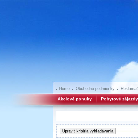
Home
Obchodné podmienky
Reklamač
Akciové ponuky
Pobytové zájazdy
Hľadanie zájazdov