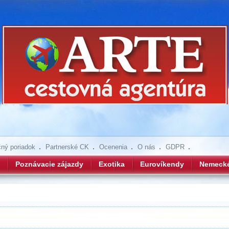
ný poriadok
Partnerské CK
Ocenenia
O nás
GDPR
Poznávacie zájazdy
Exotika
Eurovíkendy
Nemeck