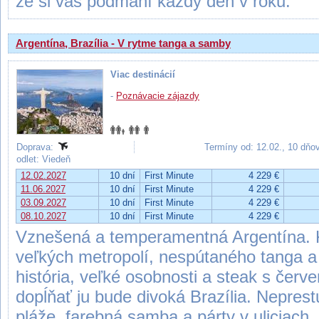
že si vás podmaní každý deň v roku.
Argentína, Brazília - V rytme tanga a samby
Viac destinácií
-
Poznávacie zájazdy
Doprava:
Termíny od: 12.02., 10 dňo
odlet: Viedeň
12.02.2027
10 dní
First Minute
4 229 €
11.06.2027
10 dní
First Minute
4 229 €
03.09.2027
10 dní
First Minute
4 229 €
08.10.2027
10 dní
First Minute
4 229 €
Vznešená a temperamentná Argentína. K
veľkých metropolí, nespútaného tanga a
história, veľké osobnosti a steak s čer
dopĺňať ju bude divoká Brazília. Nepres
pláže, farebná samba a párty v uliciach