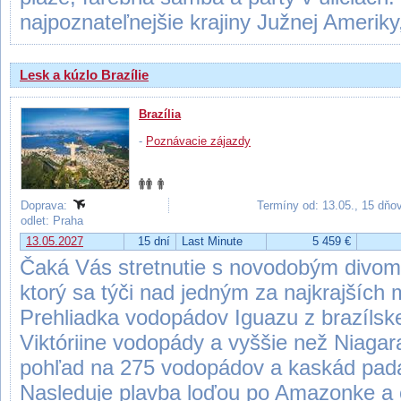
najpoznateľnejšie krajiny Južnej Ameriky,
Lesk a kúzlo Brazílie
Brazília
-
Poznávacie zájazdy
Doprava:
Termíny od: 13.05., 15 dňo
odlet: Praha
13.05.2027
15 dní
Last Minute
5 459 €
Čaká Vás stretnutie s novodobým divom 
ktorý sa týči nad jedným za najkrajších 
Prehliadka vodopádov Iguazu z brazílskej
Viktóriine vodopády a vyššie než Niaga
pohľad na 275 vodopádov a kaskád pada
Nasleduje plavba loďou po Amazonke a