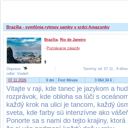
Výsledky hľadania
Brazília - symfónia rytmov samby v srdci Amazonky
Brazília
,
Rio de Janeiro
-
Poznávacie zájazdy
Doprava:
Termíny od: 07.11., 9 dňov
odlet: Viedeň
07.11.2026
9 dní
First Minute
3 064,34 €
Vitajte v raji, kde tanec je jazykom a hud
rozprávok, kde obloha sa lúči s oceáno
každý krok na ulici je tancom, každý ú
sveta, kde farby sú intenzívne ako váše
Ponorte sa s nami do tejto krajiny, ktorá