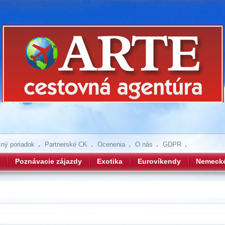
ný poriadok
Partnerské CK
Ocenenia
O nás
GDPR
Poznávacie zájazdy
Exotika
Eurovíkendy
Nemeck