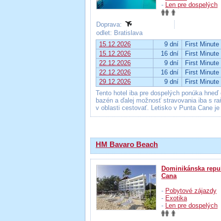
-
Len pre dospelých
Doprava:
odlet: Bratislava
15.12.2026
9 dní
First Minute
15.12.2026
16 dní
First Minute
22.12.2026
9 dní
First Minute
22.12.2026
16 dní
First Minute
29.12.2026
9 dní
First Minute
Tento hotel iba pre dospelých ponúka hneď 
bazén a ďalej možnosť stravovania iba s raň
v oblasti cestovať. Letisko v Punta Cane je
HM Bavaro Beach
Dominikánska repu
Cana
-
Pobytové zájazdy
-
Exotika
-
Len pre dospelých