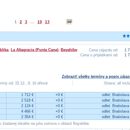
1
2
3
...
10
13
blika
,
La Altagracia (Punta Cana)
,
Bayahibe
Cena zájazdu od:
1 7
Cena s príplatkami od:
1 7
Zobraziť všetky termíny a popis zájaz
míny od: 15.12., 9, 16 dňové
Strava: all Incl
1 712 €
+0 €
odlet: Bratislava
2 518 €
+0 €
odlet: Bratislava
2 124 €
+0 €
odlet: Bratislava
4 466 €
+0 €
odlet: Bratislava
2 354 €
+0 €
odlet: Bratislava
 žiadanej lokalite na juhu ostrova v oblasti Bayahibe.