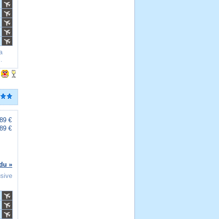
a
.
89 €
89 €
du »
usive