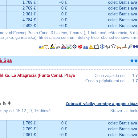
1 789 €
+0 €
odlet: Bratislava
2 769 €
+0 €
odlet: Bratislava
2 361 €
+0 €
odlet: Bratislava
4 784 €
+0 €
odlet: Bratislava
2 492 €
+0 €
odlet: Bratislava
ro v obľúbenej Punta Cane. 3 bazény, 7 barov (, 1 bufetová reštaurácia, 5 á l
 ázijská, gurmánska), fitness, spa centrum, detský klub, obchod so suvenírmi
 & Spa
blika
,
La Altagracia (Punta Cana)
,
Playa
Cena zájazdu od:
1 7
Cena s príplatkami od:
1 7
Zobraziť všetky termíny a popis zájaz
míny od: 15.12., 9, 16 dňové
Strava: all Incl
1 789 €
+0 €
odlet: Bratislava
2 769 €
+0 €
odlet: Bratislava
2 361 €
+0 €
odlet: Bratislava