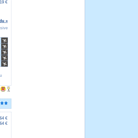
19 €
du »
usive
u
64 €
64 €