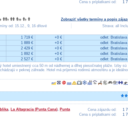
Cena s príplatkami od:
1 7
Zobraziť všetky termíny a popis zájaz
míny od: 15.12., 9, 16 dňové
Strava: all Incl
1 719 €
+0 €
odlet: Bratislava
1 889 €
+0 €
odlet: Bratislava
2 429 €
+0 €
odlet: Bratislava
1 892 €
+0 €
odlet: Bratislava
2 527 €
+0 €
odlet: Bratislava
 hotel umiestnený cca 50 m od nádhernej a dlhej piesočnatej pláže. Izby sú
chádzajú v peknej záhrade. Hotel má príjemnú rodinnú atmosféru a je ideálno
blika
,
La Altagracia (Punta Cana)
,
Punta
Cena zájazdu od:
1 7
Cena s príplatkami od:
1 7