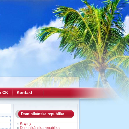
é CK
Kontakt
Dominikánska republika
«
Krajiny
«
Dominikánska republika