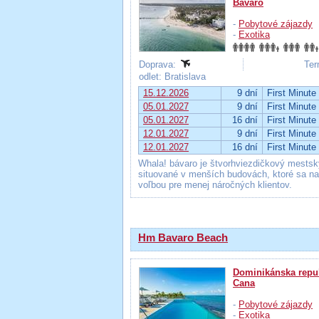
Bávaro
-
Pobytové zájazdy
-
Exotika
Doprava:
Ter
odlet: Bratislava
15.12.2026
9 dní
First Minute
05.01.2027
9 dní
First Minute
05.01.2027
16 dní
First Minute
12.01.2027
9 dní
First Minute
12.01.2027
16 dní
First Minute
Whala! bávaro je štvorhviezdičkový mestský
situované v menších budovách, ktoré sa na
voľbou pre menej náročných klientov.
Hm Bavaro Beach
Dominikánska repu
Cana
-
Pobytové zájazdy
-
Exotika