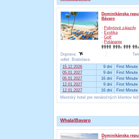
Dominikánska repu
Bávaro
-
Pobytové zájazdy
-
Exotika
-
Golf
-
Potápanie
Doprava:
Ter
odlet: Bratislava
15.12.2026
9 dní
First Minute
05.01.2027
9 dní
First Minute
05.01.2027
16 dní
First Minute
12.01.2027
9 dní
First Minute
12.01.2027
16 dní
First Minute
Mestský hotel pre nenáročných klientov lež
Whala!Bavaro
Dominikánska repu