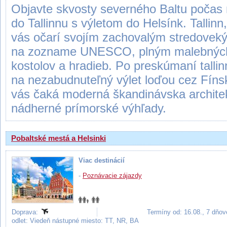
Objavte skvosty severného Baltu počas
do Tallinnu s výletom do Helsínk. Tallin
vás očarí svojím zachovalým stredovek
na zozname UNESCO, plným malebných u
kostolov a hradieb. Po preskúmaní tall
na nezabudnuteľný výlet loďou cez Fínsk
vás čaká moderná škandinávska architek
nádherné prímorské výhľady.
Pobaltské mestá a Helsinki
Viac destinácií
-
Poznávacie zájazdy
Doprava:
Termíny od: 16.08., 7 dňov
odlet: Viedeň nástupné miesto: TT, NR, BA