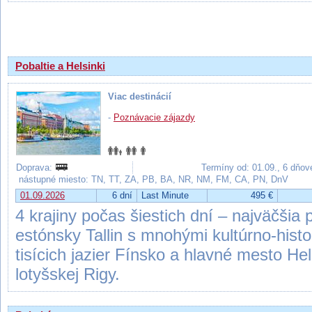
Výsledky hľadania
Pobaltie a Helsinki
Viac destinácií
-
Poznávacie zájazdy
Doprava:
Termíny od: 01.09., 6 dňov
nástupné miesto: TN, TT, ZA, PB, BA, NR, NM, FM, CA, PN, DnV
01.09.2026
6 dní
Last Minute
495 €
4 krajiny počas šiestich dní – najväčšia p
estónsky Tallin s mnohými kultúrno-histo
tisícich jazier Fínsko a hlavné mesto He
lotyšskej Rigy.