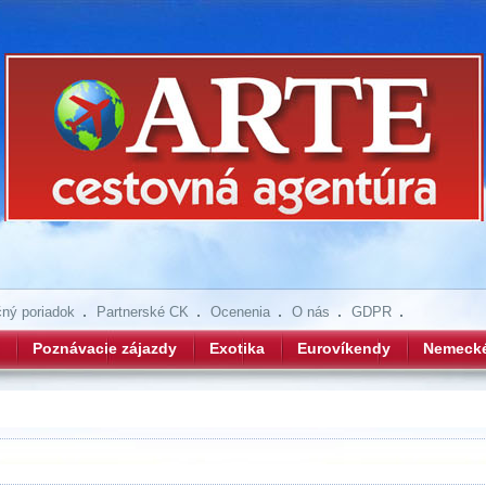
ný poriadok
Partnerské CK
Ocenenia
O nás
GDPR
Poznávacie zájazdy
Exotika
Eurovíkendy
Nemeck