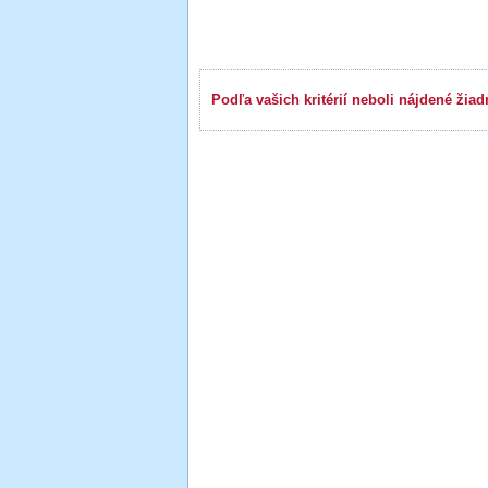
Výsledky hľadania
Podľa vašich kritérií neboli nájdené žiad