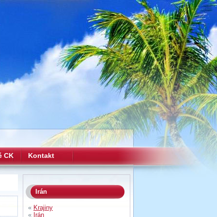
é CK
Kontakt
Irán
«
Krajiny
«
Irán