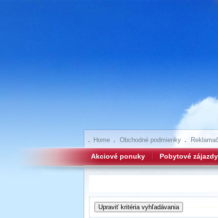
Home
Obchodné podmienky
Reklamač
Akciové ponuky
Pobytové zájazdy
Hľadanie zájazdov